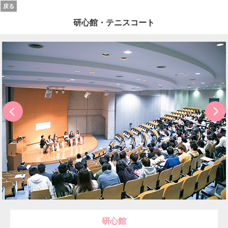
戻る
研心館・テニスコート
研心館