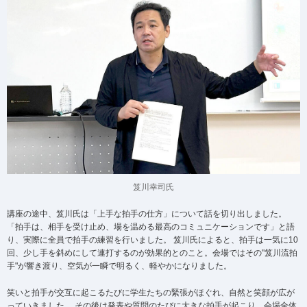
笈川幸司氏
講座の途中、笈川氏は「上手な拍手の仕方」について話を切り出しました。
「拍手は、相手を受け止め、場を温める最高のコミュニケーションです」と語
り、実際に全員で拍手の練習を行いました。 笈川氏によると、拍手は一気に10
回、少し手を斜めにして連打するのが効果的とのこと。会場ではその"笈川流拍
手"が響き渡り、空気が一瞬で明るく、軽やかになりました。
笑いと拍手が交互に起こるたびに学生たちの緊張がほぐれ、自然と笑顔が広が
っていきました。 その後は発表や質問のたびに大きな拍手が起こり、会場全体