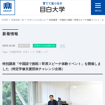
育てて送り出す
MENU
HOME
新着情報一覧
大学からのお知らせ
特別講座「中国語で挑戦！即席スピーチ体験イベント」を開催しました（特定学修支援団体チ
新着情報
2025.10.28
目白大学
大学からのお知らせ
新宿
Tags :
中国語学科
,
大学トップ
,
学園トップ
特別講座「中国語で挑戦！即席スピーチ体験イベント」を開催しま
した（特定学修支援団体チャレンジ企画）