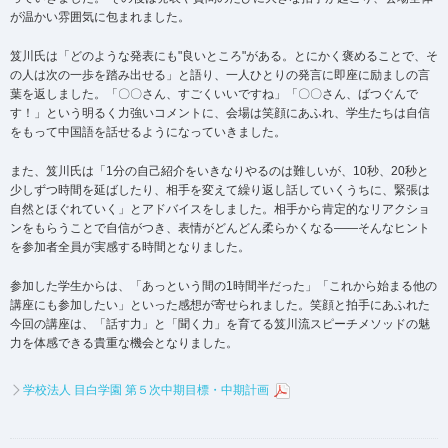
が温かい雰囲気に包まれました。
笈川氏は「どのような発表にも"良いところ"がある。とにかく褒めることで、そ
の人は次の一歩を踏み出せる」と語り、一人ひとりの発言に即座に励ましの言
葉を返しました。「〇〇さん、すごくいいですね」「〇〇さん、ばつぐんで
す！」という明るく力強いコメントに、会場は笑顔にあふれ、学生たちは自信
をもって中国語を話せるようになっていきました。
また、笈川氏は「1分の自己紹介をいきなりやるのは難しいが、10秒、20秒と
少しずつ時間を延ばしたり、相手を変えて繰り返し話していくうちに、緊張は
自然とほぐれていく」とアドバイスをしました。相手から肯定的なリアクショ
ンをもらうことで自信がつき、表情がどんどん柔らかくなる――そんなヒント
を参加者全員が実感する時間となりました。
参加した学生からは、「あっという間の1時間半だった」「これから始まる他の
講座にも参加したい」といった感想が寄せられました。笑顔と拍手にあふれた
今回の講座は、「話す力」と「聞く力」を育てる笈川流スピーチメソッドの魅
力を体感できる貴重な機会となりました。
学校法人 目白学園 第５次中期目標・中期計画