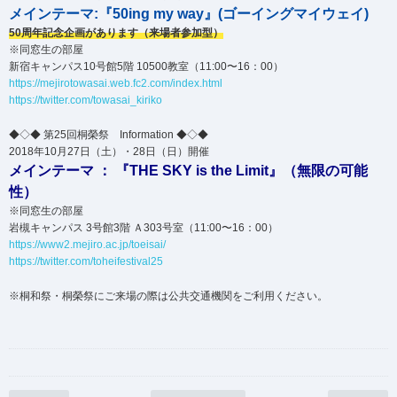
メインテーマ:『50ing my way』(ゴーイングマイウェイ)
50周年記念企画があります（来場者参加型）
※同窓生の部屋
新宿キャンパス10号館5階 10500教室（11:00〜16：00）
https://mejirotowasai.web.fc2.com/index.html
https://twitter.com/towasai_kiriko
◆◇◆ 第25回桐榮祭 Information ◆◇◆
2018年10月27日（土）・28日（日）開催
メインテーマ ： 『THE SKY is the Limit』（無限の可能
性）
※同窓生の部屋
岩槻キャンパス 3号館3階 Ａ303号室（11:00〜16：00）
https://www2.mejiro.ac.jp/toeisai/
https://twitter.com/toheifestival25
※桐和祭・桐榮祭にご来場の際は公共交通機関をご利用ください。