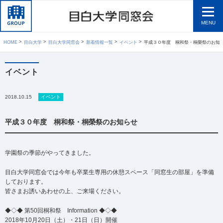
MENU
HOME
目白大学
目白大学同窓会
新着情報一覧
イベント
平成３０年度 桐和祭・桐榮祭のお知
イベント
2018.10.15
イベント
平成３０年度 桐和祭・桐榮祭のお知らせ
学園祭の季節がやってきました。
目白大学同窓会では今年も卒業生専用の休憩スペース「同窓生の部屋」を準備
しております。
皆さまお誘いあわせの上、ご来場ください。
◆◇◆ 第50回桐和祭 Information ◆◇◆
2018年10月20日（土）・21日（日）開催