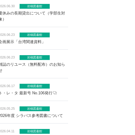
2026.06.30
岩槻図書館
夏休みの長期貸出について（学部生対
象）
2026.06.23
岩槻図書館
企画展示「台湾関連資料」
2026.06.23
岩槻図書館
雑誌のリユース（無料配布）のお知ら
せ
2026.06.17
岩槻図書館
ト・レ・タ 最新号 No.106発行
2026.05.25
岩槻図書館
2026年度 シラバス参考図書について
2026.04.11
岩槻図書館