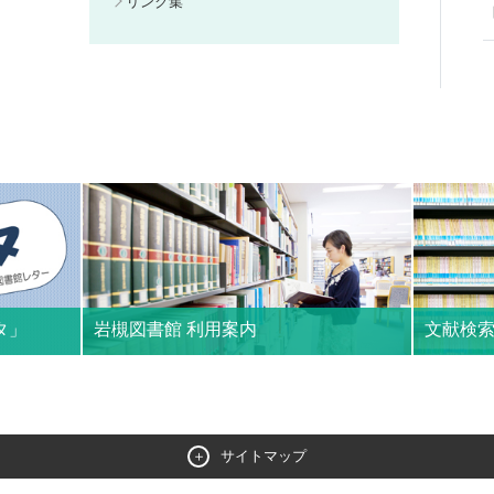
リンク集
タ」
岩槻図書館 利用案内
文献検
図書館から
利用方法が詳しく掲載されています。来館希望
クラス、
の方は必ずお読みください。
付可能。
サイトマップ