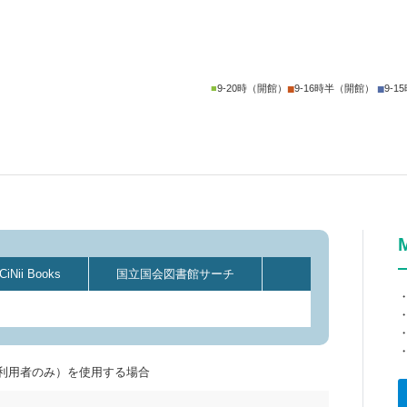
■
■
■
9-20時（開館）
9-16時半（開館）
9-
CiNii Books
国立国会図書館サーチ
利用者のみ）を使用する場合