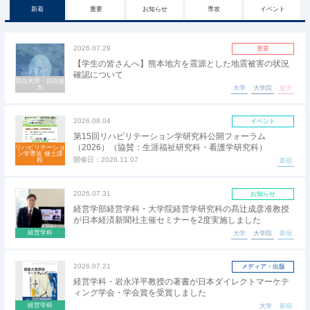
新着
重要
お知らせ
専攻
イベント
2026.07.29
重要
【学生の皆さんへ】熊本地方を震源とした地震被害の状況
確認について
目白大学・目白短
大
大学
大学院
短大
2026.08.04
イベント
第15回リハビリテーション学研究科公開フォーラム
（2026）（協賛：生涯福祉研究科・看護学研究科）
リハビリテーショ
ン学専攻 修士課
開催日：
2026.11.07
程
新宿
2026.07.31
お知らせ
経営学部経営学科・大学院経営学研究科の髙辻成彦准教授
が日本経済新聞社主催セミナーを2度実施しました
経営学科
大学
大学院
新宿
2026.07.21
メディア・出版
経営学科・岩永洋平教授の著書が日本ダイレクトマーケテ
ィング学会・学会賞を受賞しました
経営学科
大学
新宿