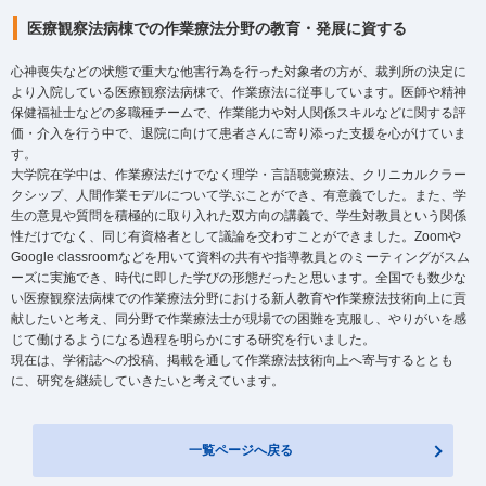
医療観察法病棟での作業療法分野の教育・発展に資する
心神喪失などの状態で重大な他害行為を行った対象者の方が、裁判所の決定に
より入院している医療観察法病棟で、作業療法に従事しています。医師や精神
保健福祉士などの多職種チームで、作業能力や対人関係スキルなどに関する評
価・介入を行う中で、退院に向けて患者さんに寄り添った支援を心がけていま
す。
大学院在学中は、作業療法だけでなく理学・言語聴覚療法、クリニカルクラー
クシップ、人間作業モデルについて学ぶことができ、有意義でした。また、学
生の意見や質問を積極的に取り入れた双方向の講義で、学生対教員という関係
性だけでなく、同じ有資格者として議論を交わすことができました。Zoomや
Google classroomなどを用いて資料の共有や指導教員とのミーティングがスム
ーズに実施でき、時代に即した学びの形態だったと思います。全国でも数少な
い医療観察法病棟での作業療法分野における新人教育や作業療法技術向上に貢
献したいと考え、同分野で作業療法士が現場での困難を克服し、やりがいを感
じて働けるようになる過程を明らかにする研究を行いました。
現在は、学術誌への投稿、掲載を通して作業療法技術向上へ寄与するととも
に、研究を継続していきたいと考えています。
一覧ページへ戻る