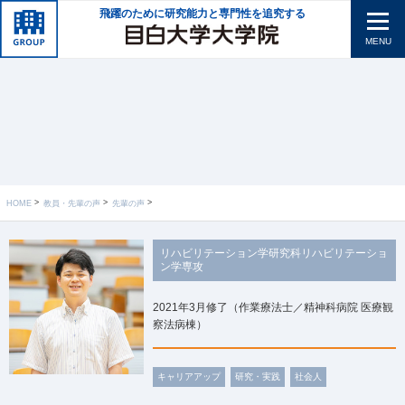
飛躍のために研究能力と専門性を追究する
MENU
HOME
教員・先輩の声
先輩の声
リハビリテーション学研究科リハビリテーショ
ン学専攻
2021年3月修了（作業療法士／精神科病院 医療観
察法病棟）
キャリアアップ
研究・実践
社会人