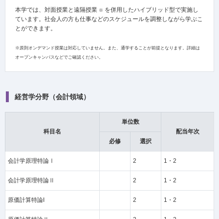
本学では、対面授業と遠隔授業
を併用したハイブリッド型で実施し
※
ています。社会人の方も仕事などのスケジュールを調整しながら学ぶこ
とができます。
※原則オンデマンド授業は対応していません。また、通学することが前提となります。
詳細は
オープンキャンパスなどでご確認ください。
経営学分野（会計領域）
単位数
科目名
配当年次
必修
選択
会計学原理特論Ⅰ
2
1・2
会計学原理特論Ⅱ
2
1・2
原価計算特論I
2
1・2