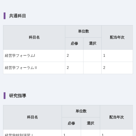
共通科目
単位数
科目名
配当年次
必修
選択
経営学フォーラムI
2
1
経営学フォーラムⅡ
2
2
研究指導
単位数
科目名
配当年次
必修
選択
経営学特別演習Ⅰ
1
1