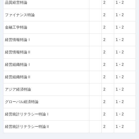
品質経営特論
2
1・2
ファイナンス特論
2
1・2
金融工学特論
2
1・2
経営情報特論Ⅰ
2
1・2
経営情報特論Ⅱ
2
1・2
経営組織特論Ⅰ
2
1・2
経営組織特論Ⅱ
2
1・2
アジア経済特論
2
1・2
グローバル経済特論
2
1・2
経営統計リテラシー特論Ⅰ
2
1・2
経営統計リテラシー特論Ⅱ
2
1・2