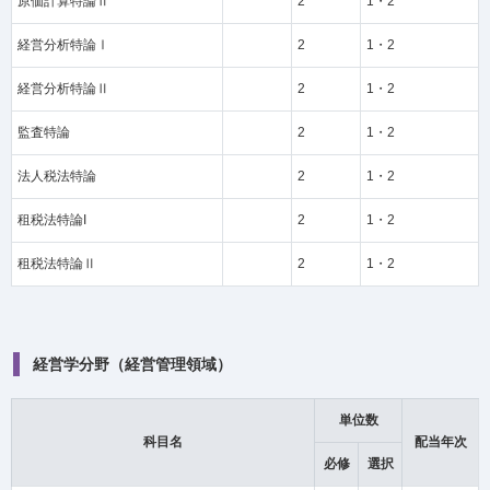
原価計算特論Ⅱ
2
1・2
経営分析特論Ⅰ
2
1・2
経営分析特論Ⅱ
2
1・2
監査特論
2
1・2
法人税法特論
2
1・2
租税法特論I
2
1・2
租税法特論Ⅱ
2
1・2
経営学分野（経営管理領域）
単位数
科目名
配当年次
必修
選択