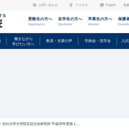
お問い合わせ
アクセス
English
する
受験生の方へ
在学生の方へ
卒業生の方へ
保護
Applicants
Students
Alumni
Guardi
働きながら
攻
教員・先輩の声
学納金・奨学金
入試
学びたい方へ
目白大学大学院言語文化研究科 平成30年度第１回公開講義「文法と意味：認知文法の視点」