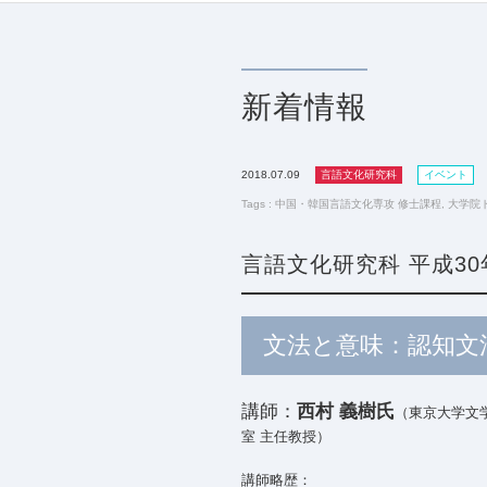
新着情報
2018.07.09
言語文化研究科
イベント
Tags :
中国・韓国言語文化専攻 修士課程
,
大学院
言語文化研究科 平成3
文法と意味：認知文
講師：
西村 義樹氏
（東京大学文
室 主任教授）
講師略歴：