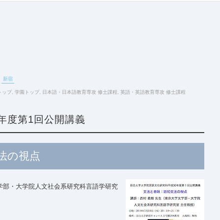
新宿
トップ
,
学園トップ
,
日本語・日本語教育専攻 修士課程
,
英語・英語教育専攻 修士課程
0年度第1回公開講義
法の視点
学部・大学院人文社会系研究科言語学研究