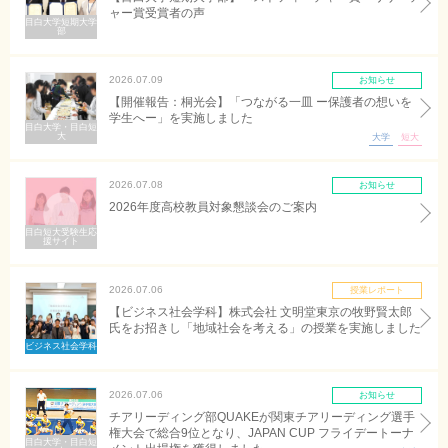
ャー賞受賞者の声
目白大学短期大学
部
2026.07.09
お知らせ
【開催報告：桐光会】「つながる一皿 ー保護者の想いを
学生へー」を実施しました
目白大学・目白短
大
大学
短大
2026.07.08
お知らせ
2026年度高校教員対象懇談会のご案内
目白短大受験生応
援サイト
2026.07.06
授業レポート
【ビジネス社会学科】株式会社 文明堂東京の牧野賢太郎
氏をお招きし「地域社会を考える」の授業を実施しました
ビジネス社会学科
2026.07.06
お知らせ
チアリーディング部QUAKEが関東チアリーディング選手
権大会で総合9位となり、JAPAN CUP フライデートーナ
目白大学・目白短