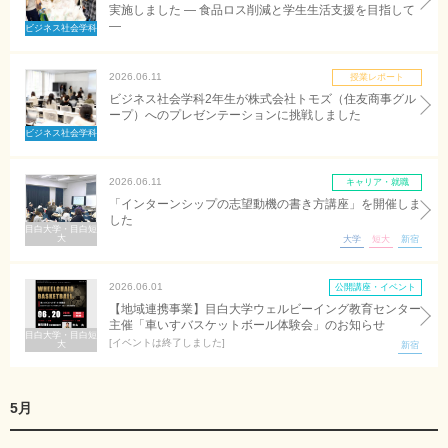
実施しました ― 食品ロス削減と学生生活支援を目指して
―
ビジネス社会学科
2026.06.11
授業レポート
ビジネス社会学科2年生が株式会社トモズ（住友商事グル
ープ）へのプレゼンテーションに挑戦しました
ビジネス社会学科
2026.06.11
キャリア・就職
「インターンシップの志望動機の書き方講座」を開催しま
した
目白大学・目白短
大
大学
短大
新宿
2026.06.01
公開講座・イベント
【地域連携事業】目白大学ウェルビーイング教育センター
主催「車いすバスケットボール体験会」のお知らせ
目白大学・目白短
イベントは終了しました
大
新宿
5月