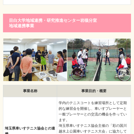
目白大学地域連携・研究推進センター岩槻分室
地域連携事業
事業名称
事業目的・概要
学内のテニスコートを練習場所として定期
的な練習会を開催し、車いすプレーヤーと
一般プレーヤーとの交流の機会を作ってい
ます。
埼玉県車いすテニス協会主催の「彩の国川
埼玉県車いすテニス協会との連
越水上公園車いすテニス大会」に協力して