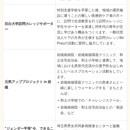
特別支援学校を卒業した後、地域の通所施
設に通うことの難しい医療的ケア者の方々
に、訪問で生涯教育を行う訪問カレッジに
目白大学訪問カレッジサポータ
学生サポーターを派遣し同年代の青年が交
ー
流し学びあう機会をつくります。一般社団
法人ケアの方舟が主催する訪問カレッジBe
Prauの活動に賛同し協力しています。
岩槻南病院・岩槻南循環器クリニック、和
土住宅自治会、和土小学校と連携して、地
域における異世代交流や介護予防をはじめ
としたヘルスプロモーション活動をしてい
ます。
元気アッププロジェクト in 岩
岩槻南循環器クリニックの患者さんと一
槻
緒に楽しくウォーキングする「まちとさ
んぽ」
和土小学校での「チャレンジスクール」
岩槻南病院・和土住宅自治会との「座談
会」など
埼玉県男女共同参画推進センターと協働
"ジェンダー平等"今、できるこ