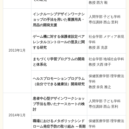
教授 西方 毅
インクルーシブデザインワークシ
人間学部 子ども学科
ョップの手法を用いた看護用具・
専任講師 西山 里利
用品の開発支援
ゲーム機に対する保護者設定ペア
社会学部 メディア表現
レンタルコントロールの普及に関
学科
する研究
教授 原 克彦
2013年1月
まちづくり学習プログラムの開発
社会学部 地域社会学科
と体系化
教授 大西 律子
保健医療学部 理学療法
ヘルスプロモーションプログラム
学科
（自分でできる健康法）開発研究
教授 奈良 雅之
患者中心型デザインワークショッ
人間学部 子ども学科
プ手法を用いたナースカートの検
専任講師 西山 里利
討
2014年1月
職場におけるメタボリックシンド
保健医療学部 理学療法
ローム発症予防の取り組み ～長期
学科