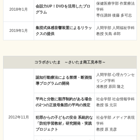
保健医療学部 作業療法
会話力UP！DVDを活用したプロ
2018年1月
学科
グラム
専任講師 後藤 多可志
集団式体感音響装置によるリラッ
人間学部 人間福祉学科
2019年1月
クスの提供
教授 矢島 卓郎
コラボさいたま ～さいたま商工見本市～
人間学部 心理カウンセ
認知行動療法による禁煙・断酒指
リング学科
導プログラムの開発
准教授 原田 隆之
平均と分散に順序制約がある場合
社会学部 社会情報学科
の2つの正規母集団の平均の推定
教授 張 元宗
2012年11月
犯罪からの子どもの安全 系統的な
社会学部 メディア表現
「防犯学習教材」研究開発・実践
学科
プロジェクト
教授 原 克彦