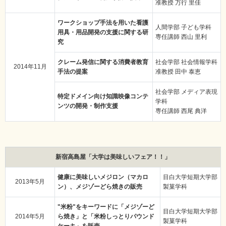
准教授 万行 里佳
ワークショップ手法を用いた看護
人間学部 子ども学科
用具・用品開発の支援に関する研
専任講師 西山 里利
究
クレーム発信に関する消費者教育
社会学部 社会情報学科
2014年11月
手法の提案
准教授 田中 泰恵
社会学部 メディア表現
特定ドメイン向け知識映像コンテ
学科
ンツの開発・制作支援
専任講師 西尾 典洋
新宿高島屋「大学は美味しいフェア！！」
健康に美味しいメジロン（マカロ
目白大学短期大学部
2013年5月
ン）、メジゾーどら焼きの販売
製菓学科
"米粉"をキーワードに「メジゾーど
目白大学短期大学部
2014年5月
ら焼き」と「米粉しっとりパウンド
製菓学科