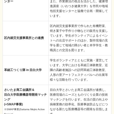
ンター
また、作業療法の視点を活かした、健康増
進講座（いわつき健康大学）を市民や地域
包括支援センターと協働で企画・開催して
います。
区内就労支援事業所で作られた有機野菜、
焼き菓子や手作り小物などの販売を支援し
ています。学生ボランティアによるイベン
区内就労支援事業所との連携
トへの出店サポートのほか、製作現場の見
学を通じて地域の障がい者と本学学生・教
職員との交流を図ります。
学生ボランティアとともに実施・運営して
います。大学における革細工体験教室、近
革細工つくり隊 in 目白大学
隣の高齢者施設への訪問革細工体験教室、
人形の里アートフェスティバルへの出展等
様々な活動を行っています。
さいたま商工会議所＆
目白大学とさいたま商工会議所が連携し、
目白大学医療機器等開発マッチ
医療現場のニーズとものづくり企業の技術
ング
マッチングを行います。生活の質の向上や
(=SMAP事業)
病棟業務の効率化、医療事故防止などにつ
ながる新たな医療機器等の開発を目指しま
※SMAP事業(Saitama Mejiro Active