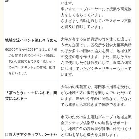
携
います。
車いすテニスプレーヤーには授業や研究協
力をしてもらっています。
さまざまな活動を通してパラスポーツ支援
と普及に貢献しています。
大学が有する自然資源の竹を使った流しそ
地域交流イベント流しそうめん
うめん企画です。区役所や就労支援事業所
※2020年度から2023年度はコロナ禍
のほか多くの団体の協力を得て、地域住民
の影響で学内でのイベント開催に
の交流の場を作ります。また、流しそうめ
代わり家庭でもできる「流しそう
んで使用した竹は竹炭にして、近隣の畑等
めんコースキット」の作製、配付
に活用していただくチャリティーも行って
を行いました
います。
大学内の陶芸室で、専門家の指導を受けな
『ぼっとう』～土にふれる、陶
がら地域の方に陶芸を楽しんでいただいて
芸にふれる～
います。障がいや年齢に関係なく、どなた
でも成形から本焼きまで体験できます。
市民のための自主活動グループ（地域交流
会アクティブ俱楽部）の運営をサポート
し、地域在住の高齢者が健康に仲間づくり
目白大学アクティブサポートセ
と活動を楽しむ機会を提供します。