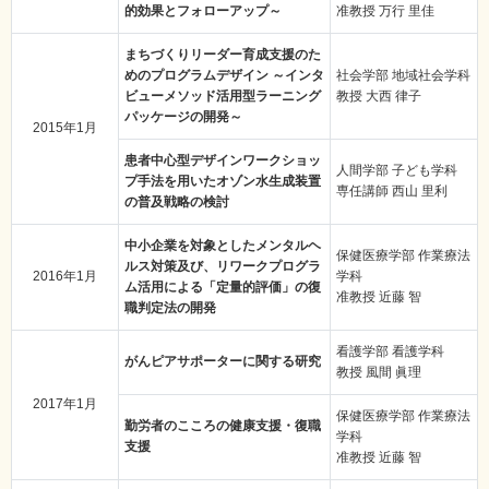
的効果とフォローアップ～
准教授 万行 里佳
まちづくりリーダー育成支援のた
めのプログラムデザイン ～インタ
社会学部 地域社会学科
ビューメソッド活用型ラーニング
教授 大西 律子
パッケージの開発～
2015年1月
患者中心型デザインワークショッ
人間学部 子ども学科
プ手法を用いたオゾン水生成装置
専任講師 西山 里利
の普及戦略の検討
中小企業を対象としたメンタルヘ
保健医療学部 作業療法
ルス対策及び、リワークプログラ
2016年1月
学科
ム活用による「定量的評価」の復
准教授 近藤 智
職判定法の開発
看護学部 看護学科
がんピアサポーターに関する研究
教授 風間 眞理
2017年1月
保健医療学部 作業療法
勤労者のこころの健康支援・復職
学科
支援
准教授 近藤 智