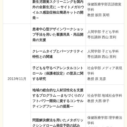
新生児聴覚スクリーニングを国内
保健医療学部言語聴覚
外の全新生児に ～サイトメガロウ
学科
イルス感染症検出簡易キットの開
教授 坂田 英明
発～
患者中心型デザインワークショッ
人間学部 子ども学科
プ手法を用いた看護用具・用品開
専任講師 西山 里利
発の支援
クレームタイプとパーソナリティ
人間学部 子ども学科
特性との関連
専任講師 西山 里利
子どもを守るペアレンタルコント
社会学部 メディア表現
ロール（保護者設定）の普及に関
学科
2013年11月
する研究
教授 原 克彦
地域の総合的な人材活性化を支援
するプログラム ―まちづくりのソ
社会学部 地域社会学科
フトパワー開発に資するコンサル
教授 大西 律子
ティングフレームの提案―
保健医療学部 理学療法
問題解決療法を用いたメタボリッ
学科
クシンドローム発症予防の試み