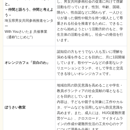
し、男女共同参画社会の促進に向けて啓蒙
と。
活動を行っています。性別、年齢、国籍、
－仲間と語ろう、仲間と考えよ
障がい、性自認などに関わらず、一人ひと
う－
りが違った個性や能力を持つ個人として尊
埼玉県男女共同参画推進センタ
重される社会を推進するために、できるこ
ー
とから始めようという活動方針のもと、学
With Youさいたま 共催事業
生主体の活動を企画し、社会への発信を行
（通称"にじめじ"）
います。
認知症の方もそうでない人も互いに理解を
深める場を作ることを目的に、月に1回開催
オレンジカフェ「目白のわ」
しています。歌やゲームなどの多彩なレク
リエーションとランチ、そして学生と交流
できる珍しいオレンジカフェです。
地域住民の防災意識を高めることや学生・
教員ボランティアの社会貢献の場となるこ
とを目的としています。
内容は、子どもや親子を対象に工作やカル
ぼうさい教室
タ、ゲームなどを活用しながら防災意識を
高めます。また、成人には、HUG(避難所運
営ゲーム）、クロスロード、マイタイムラ
インの作成や避難所生活の工夫や心のケア
について講義を企画します。