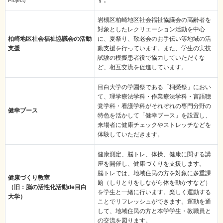
す。
Project)
岩槻区柏崎地区社会福祉協議会の高齢者を
対象としたレクリエーション活動を中心
柏崎地区社会福祉協議会の活動
に、夏祭り、敬老会のお手伝い等地域の活
支援
動支援を行っています。また、学生の実技
試験の模擬患者役で協力していただくな
ど、相互交流を促進しています。
目白大学の学園祭である「桐榮祭」におい
て、理学療法学科・作業療法学科・言語聴
覚学科・看護学科がそれぞれの専門分野の
健幸ブース
特色を活かして「健幸ブース」を設置し、
来場者に健康チェックやストレッチなどを
体験していただきます。
健康測定、脳トレ、体操、健康に関する講
座を開催し、健康づくりを支援します。
脳トレでは、地域住民の方を対象に多重課
健康づくり教室
題（しりとりをしながら体を動かすなど）
（旧：脳の活性化活動de目白
を学生と一緒に行います。楽しく運動する
大学）
ことでリフレッシュができます。運動を通
して、地域住民の方と本学学生・教職員と
の交流を図ります。