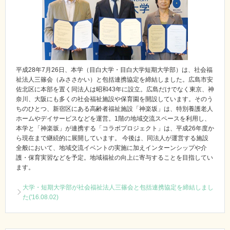
平成28年7月26日、本学（目白大学・目白大学短期大学部）は、社会福
祉法人三篠会（みささかい）と包括連携協定を締結しました。広島市安
佐北区に本部を置く同法人は昭和43年に設立。広島だけでなく東京、神
奈川、大阪にも多くの社会福祉施設や保育園を開設しています。そのう
ちのひとつ、新宿区にある高齢者福祉施設「神楽坂」は、特別養護老人
ホームやデイサービスなどを運営。1階の地域交流スペースを利用し、
本学と「神楽坂」が連携する「コラボプロジェクト」は、平成26年度か
ら現在まで継続的に展開しています。 今後は、同法人が運営する施設
全般において、地域交流イベントの実施に加えインターンシップや介
護・保育実習などを予定。地域福祉の向上に寄与することを目指してい
ます。
大学・短期大学部が社会福祉法人三篠会と包括連携協定を締結しまし
た('16.08.02)