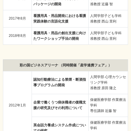
パッケージの開発
准教授 近藤 智
看護用具・用品開発における看護
人間学部子ども学科
2017年8月
実践体験の言語化支援
准教授 西山 里利
看護用具・用品の創出支援に向け
人間学部子ども学科
2018年8月
たワークショップ手法の開発
准教授 西山 里利
彩の国ビジネスアリーナ （同時開催「産学連携フェア」）
人間学部 心理カウンセ
認知行動療法による禁煙・断酒指
リング学科
導プログラムの開発
准教授 原田 隆之
保健医療学部 作業療法
企業で働くうつ病休職者の復職支
2012年1月
学科
援の研究及びその利用について
専任講師 近藤 智
保健医療学部 作業療法
英会話力養成システム作成につい
学科
ての研究