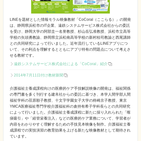
LINEを題材とした情報モラル映像教材「CoCoral（ここらる）」の開発
は、静岡県浜松市のIT企業、遠鉄システムサービス株式会社からの委託
を受け、静岡大学の阿部圭一名誉教授、杉山岳弘准教授、浜松市立高等
学校の矢頭勇教諭、静岡県立浜松南高等学校の新村桂司教諭と西尾講師
との共同研究によって行いました。近年流行しているLINEアプリにつ
いて、その利点を理解するとともにアプリ特有の問題点について考えさ
せる教材です。
遠鉄システムサービス株式会社による「CoCoral」紹介
2014年7月11日付け教材新聞
介護福祉士養成課程向けの医療的ケア手技解説映像の開発は、福祉関係
の専門書を多く刊行する建帛社からの委託に基づき、本学人間学部人間
福祉学科の荏原順子教授、十文字学園女子大学の柊崎京子教授、東京
YMCA医療福祉専門学校介護福祉科の倉持有希子学科長らとの共同研究
によって行いました。介護福祉士養成課程に新たに採り入れられた「喀
痰吸引」や「経管栄養注入」などの医療的ケア業務について、学習者が
内容をわかりやすく理解するための手技見本映像を制作。介護福祉士養
成課程での実技演習の教育効果を上げる新たな映像教材として期待され
ています。