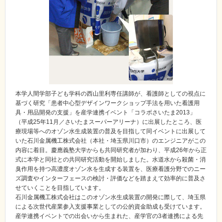
本学人間学部子ども学科の西山里利専任講師が、看護師としての視点に
基づく研究「患者中心型デザインワークショップ手法を用いた看護用
具・用品開発の支援」を産学連携イベント「コラボさいたま2013」
（平成25年11月／さいたまスーパーアリーナ）に出展したところ、医
療現場等へのオゾン水生成装置の普及を目指して同イベントに出展して
いた石川金属機工株式会社（本社・埼玉県川口市）のエンジニアがこの
内容に着目。慶應義塾大学からも共同研究者が加わり、平成26年から正
式に本学と同社との共同研究活動を開始しました。水道水から殺菌・消
臭作用を持つ高濃度オゾン水を生成する装置を、医療看護分野でのニー
ズ調査やインターフェースの検討・評価などを踏まえて効率的に普及さ
せていくことを目指しています。
石川金属機工株式会社はこのオゾン水生成装置の開発に際して、埼玉県
による次世代産業参入支援事業としての公的資金助成も受けています。
産学連携イベントでの出会いから生まれた、産学官の3者連携による先