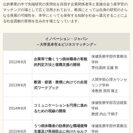
公的事業の中で先端研究の実用化を目指す企業関係者等と直接出会う産学官の
マッチングの場として広く活用されており、教員にとっては自身の研究のさら
なる発展の可能性を、本学にとっても保有する知財を社会へ還元することによ
る社会貢献の実例を生み出す場となっています。
イノベーション・ジャパン
～大学見本市＆ビジネスマッチング～
保健医療学部作業療法
企業等で働くうつ病休職者の客観
2012年9月
学科
的判定方法と復職支援の開発
専任講師 近藤 智
人間学部心理カウンセ
断酒・節酒・禁煙に向けての自習
2013年8月
リング学科
式ワークブック
准教授 原田 隆之
保健医療学部言語聴覚
コミュニケーションを円滑に進め
2014年9月
学科
るための視線の開発
教授 内山 千鶴子
うつ病休職者の効果的な職場復帰
保健医療学部作業療法
2015年8月
支援及び再発防止に向けたセルフ
学科