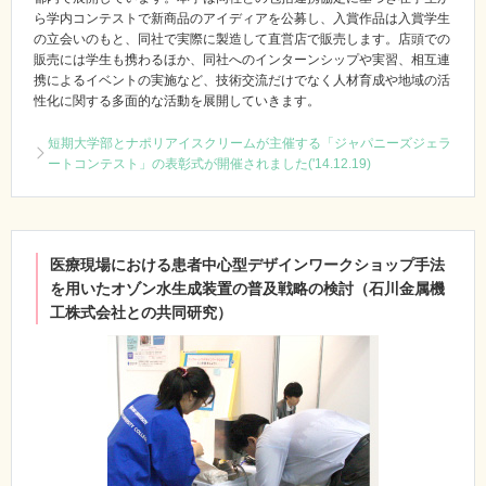
ら学内コンテストで新商品のアイディアを公募し、入賞作品は入賞学生
の立会いのもと、同社で実際に製造して直営店で販売します。店頭での
販売には学生も携わるほか、同社へのインターンシップや実習、相互連
携によるイベントの実施など、技術交流だけでなく人材育成や地域の活
性化に関する多面的な活動を展開していきます。
短期大学部とナポリアイスクリームが主催する「ジャパニーズジェラ
ートコンテスト」の表彰式が開催されました('14.12.19)
医療現場における患者中心型デザインワークショップ手法
を用いたオゾン水生成装置の普及戦略の検討（石川金属機
工株式会社との共同研究）