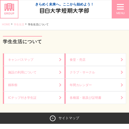
きらめく未来へ。ここから始めよう！
MENU
HOME
学生生活
学生生活について
学生生活について
キャンパスマップ
食堂・売店
施設の利用について
クラブ・サークル
桐和祭
年間カレンダー
ICチップ付き学生証
各種届・願及び証明書
サイトマップ