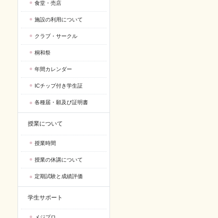
食堂・売店
施設の利用について
クラブ・サークル
桐和祭
年間カレンダー
ICチップ付き学生証
各種届・願及び証明書
授業について
授業時間
授業の休講について
定期試験と成績評価
学生サポート
メジプロ