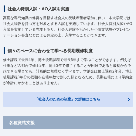
社会人特別入試・AO入試を実施
高度な専門知識の修得を目指す社会人の受験希望者増加に伴い、本大学院では
社会人経験を持つ方を対象とする入試を実施しています。社会人特別入試やAO
入試を実施している専攻もあり、社会人経験を活かした小論文試験やプレゼン
テーション審査などによる判定の上、入学することができます。
個々のぺースに合わせて学べる長期履修制度
修士課程で最長4年、博士後期課程で最長6年まで学ぶことができます。例えば
仕事などの都合で修士2年、博士3年で修了することが困難であると最初から予
想できる場合でも、計画的に無理なく学べます。学納金は修士課程2年分、博士
後期課程3年分の総額を在籍年数で割った額となるため、長期在籍により学納金
が余計にかかることはありません。
「社会人のための制度」の詳細はこちら
各種資格支援