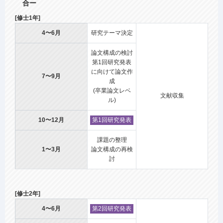
合ー
[修士1年]
4〜6月
研究テーマ決定
論文構成の検討
第1回研究発表
に向けて論文作
7〜9月
成
(卒業論文レベ
文献収集
ル)
10〜12月
第1回研究発表
課題の整理
1〜3月
論文構成の再検
討
[修士2年]
4〜6月
第2回研究発表