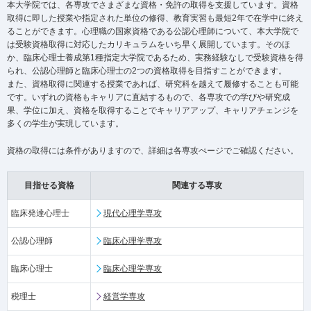
本大学院では、各専攻でさまざまな資格・免許の取得を支援しています。資格
取得に即した授業や指定された単位の修得、教育実習も最短2年で在学中に終え
ることができます。心理職の国家資格である公認心理師について、本大学院で
は受験資格取得に対応したカリキュラムをいち早く展開しています。そのほ
か、臨床心理士養成第1種指定大学院であるため、実務経験なしで受験資格を得
られ、公認心理師と臨床心理士の2つの資格取得を目指すことができます。
また、資格取得に関連する授業であれば、研究科を越えて履修することも可能
です。いずれの資格もキャリアに直結するもので、各専攻での学びや研究成
果、学位に加え、資格を取得することでキャリアアップ、キャリアチェンジを
多くの学生が実現しています。
資格の取得には条件がありますので、詳細は各専攻ぺージでご確認ください。
目指せる資格
関連する専攻
臨床発達心理士
現代心理学専攻
公認心理師
臨床心理学専攻
臨床心理士
臨床心理学専攻
税理士
経営学専攻