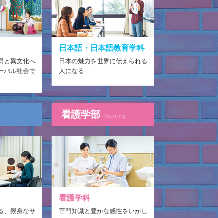
日本語・日本語教育学科
得と異文化へ
日本の魅力を世界に伝えられる
ーバル社会で
人になる
看護学部
Nursing
看護学科
る、親身なサ
専門知識と豊かな感性をいかし