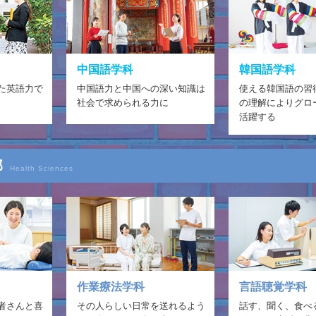
中国語学科
韓国語学科
た英語力で
中国語力と中国への深い知識は
使える韓国語の習
社会で求められる力に
の理解によりグロ
活躍する
部
Health Sciences
作業療法学科
言語聴覚学科
者さんと喜
その人らしい日常を送れるよう
話す、聞く、食べ