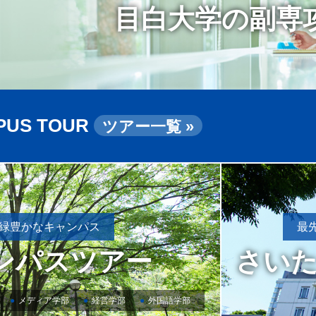
目白大学の副専
PUS TOUR
ツアー一覧 »
緑豊かなキャンパス
最
ンパスツアー
さい
メディア学部
経営学部
外国語学部