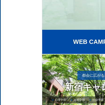
WEB CAM
都会に広がる
新宿
キャ
心理学部
人間学部
社会学部