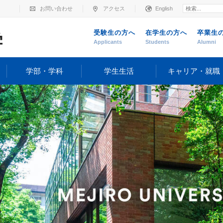
お問い合わせ
アクセス
English
受験生の方へ
在学生の方へ
卒業生
Applicants
Students
Alumni
学部・学科
学生生活
キャリア・就職