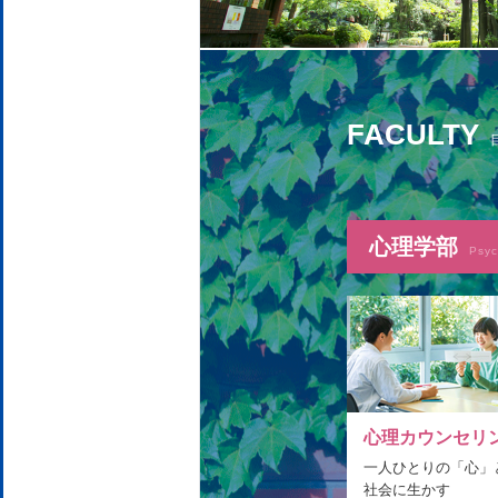
FACULTY
心理学部
Psyc
心理カウンセリ
一人ひとりの「心」
社会に生かす