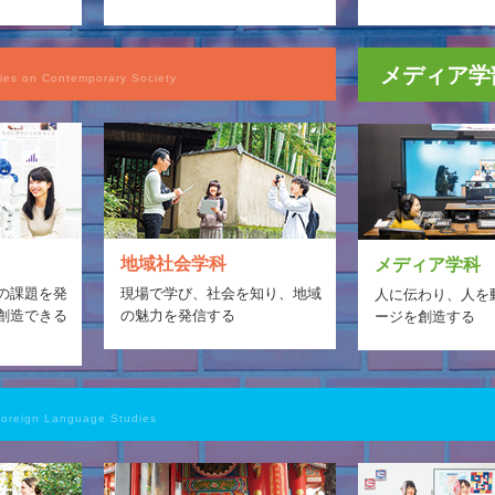
メディア学
ies on Contemporary Society
地域社会学科
メディア学科
の課題を発
現場で学び、社会を知り、地域
人に伝わり、人を
創造できる
の魅力を発信する
ージを創造する
Foreign Language Studies