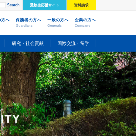
Search
受験生応援サイト
資料請求
の方へ
保護者の方へ
一般の方へ
企業の方へ
Guardians
Generals
Company
研究・社会貢献
国際交流・留学