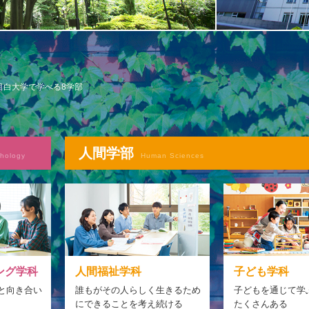
目白大学で学べる8学部
人間学部
hology
Human Sciences
人間福祉学科
子ども学科
ング学科
誰もがその人らしく生きるため
子どもを通じて学
と向き合い
にできることを考え続ける
たくさんある