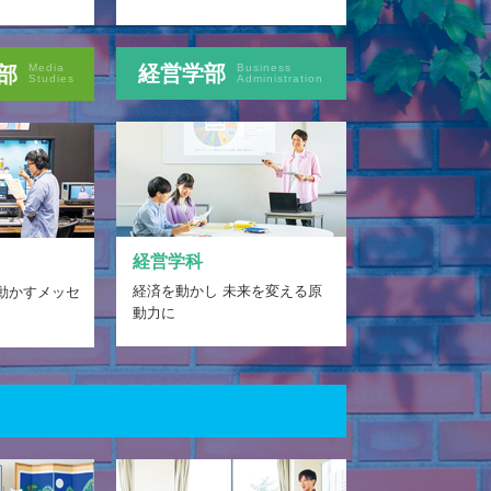
Media
経営学部
Business
部
Studies
Administration
経営学科
経済を動かし 未来を変える原
動かすメッセ
動力に