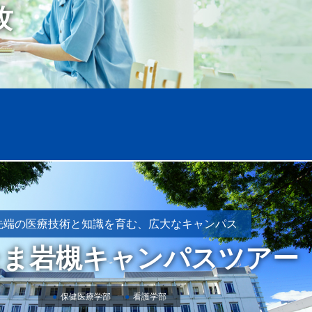
攻
先端の医療技術と知識を
育む、広大なキャンパス
たま岩槻
キャンパスツアー
保健医療学部
看護学部