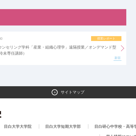
30
授業レポート
ウンセリング学科「産業・組織心理学」遠隔授業／オンデマンド型
 玲未専任講師）
新宿
サイトマップ
目白大学大学院
目白大学短期大学部
目白研心中学校・高等