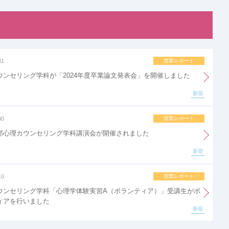
31
授業レポート
ウンセリング学科が「2024年度卒業論文発表会」を開催しました
新宿
30
授業レポート
部心理カウンセリング学科講演会が開催されました
新宿
10
授業レポート
ウンセリング学科「心理学体験実習A（ボランティア）」受講生がボ
ィアを行いました
新宿