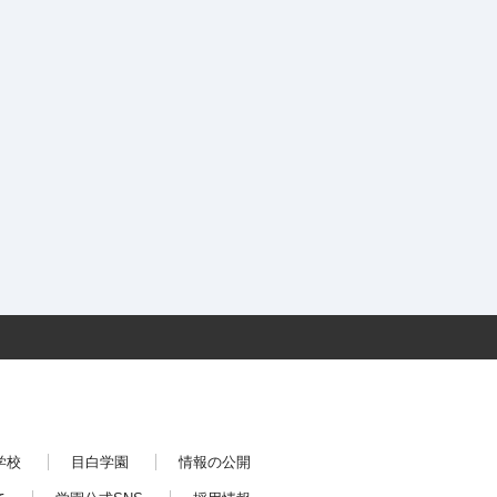
学校
目白学園
情報の公開