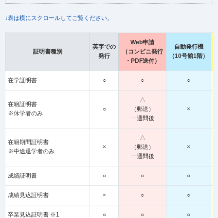
↓表は横にスクロールしてご覧ください。
Web申請
英字での
自動発行機
証明書種別
（コンビニ発行
発行
（10号館1階）
・PDF送付）
在学証明書
○
○
○
△
在籍証明書
○
（郵送）
×
※休学者のみ
一週間後
△
在籍期間証明書
×
（郵送）
×
※中途退学者のみ
一週間後
成績証明書
○
○
○
成績見込証明書
×
○
○
卒業見込証明書 ※1
○
○
○