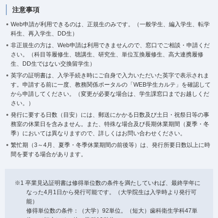
注意事項
Web申請が利用できるのは、正規生のみです。（一般学生、編入学生、転学
科生、再入学生、DD生）
非正規生の方は、Web申請は利用できませんので、窓口でご相談・申請くだ
さい。（科目等履修生、聴講生、研究生、単位互換履修生、高大連携履修
生、DD生ではない交換留学生）
英字の証明書は、入学手続き時にご自身で入力いただいた英字で表示されま
す。申請する前に一度、教務関係ポータルの「WEB学生カルテ」を確認して
から申請してください。（変更が必要な場合は、学生課窓口までお越しくだ
さい。）
発行に要する日数（目安）には、郵送にかかる日数及び土日・祝祭日等の事
務室の休業日を含みません。また、特殊な場合及び長期休業期間（夏季・冬
季）においては異なりますので、詳しくはお問い合わせください。
繁忙期（3～4月、夏季・冬季休業期間の前後等）は、発行所要日数以上に時
間を要する場合があります。
※1 卒業見込証明書は修得単位数の条件を満たしていれば、最終学年に
なった4月1日から発行可能です。（大学院生は入学時より発行可
能）
修得単位数の条件：（大学）92単位。（短大）歯科衛生学科47単