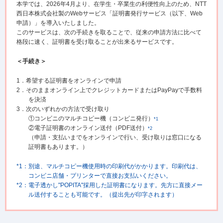
本学では、2026年4月より、在学生・卒業生の利便性向上のため、NTT
西日本株式会社製のWebサービス「証明書発行サービス（以下、Web
申請）」を導入いたしました。
このサービスは、次の手続きを取ることで、従来の申請方法に比べて
格段に速く、証明書を受け取ることが出来るサービスです。
＜手続き＞
1．希望する証明書をオンラインで申請
2．そのままオンライン上でクレジットカードまたはPayPayで手数料
を決済
3．次のいずれかの方法で受け取り
①コンビニのマルチコピー機（コンビニ発行）
*1
②電子証明書のオンライン送付（PDF送付）
*2
（申請・支払いまでをオンラインで行い、受け取りは窓口になる
証明書もあります。）
*1：別途、マルチコピー機使用時の印刷代がかかります。印刷代は、
コンビニ店舗・プリンターで直接お支払いください。
*2：電子透かし"POPITA"採用した証明書になります。先方に直接メー
ル送付することも可能です。（提出先が印字されます）