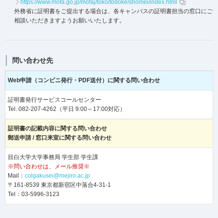
https://www.mofa.go.jp/mofaj/toko/todoke/shomei/index.html
外務省に証明書をご提出する場合は、各キャンパスの証明書担当の窓口にご
相談いただきますようお願いいたします。
問い合わせ先
Web申請（コンビニ発行・PDF送付）に関する問い合わせ
証明書発行サービスコールセンター
Tel. 082-207-4262（平日 9:00～17:00対応）
証明書の記載内容に関する問い合わせ
郵送申請 / 窓口来室に関する問い合わせ
目白大学大学事務局 学生部 学生課
※問い合わせは、メール推奨※
Mail：
colgakusei@mejiro.ac.jp
〒161-8539 東京都新宿区中落合4-31-1
Tel：03-5996-3123