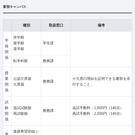
新宿キャンパス
種別
取扱窓口
備考
休学願
学
復学願
学生課
籍
退学願
関
係
転学科願
教務課
授
業
公認欠席届
※欠席の理由を証明できる書類を添
教務課
関
欠席届
付すること。
係
試
験
追試試験願
追試手数料：1,000円（1科目）
教務課
関
再試験願
再試手数料：2,000円（1科目）
係
進路希望登録シ
進