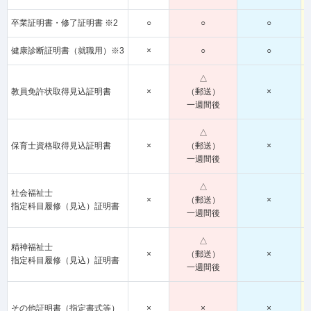
卒業証明書・修了証明書 ※2
○
○
○
健康診断証明書（就職用）※3
×
○
○
△
教員免許状取得見込証明書
×
（郵送）
×
一週間後
△
保育士資格取得見込証明書
×
（郵送）
×
一週間後
△
社会福祉士
×
（郵送）
×
指定科目履修（見込）証明書
一週間後
△
精神福祉士
×
（郵送）
×
指定科目履修（見込）証明書
一週間後
その他証明書（指定書式等）
×
×
×