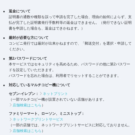
返金について
証明書の通数や種類を誤って申請を完了した場合、理由の如何によらず、支
払が完了した証明書発行手数料等の返金はできません。（発行できない証明
書を申請した場合も、返金はできかねます。）
厳封が必要な方について
コンビニ発行では厳封が出来かねますので、「郵送交付」を選択・申請して
ください。
第2パスワードについて
本サービスではセキュリティを高めるため、パスワードの他に第2パスワー
ドを設定していただきます。
パスワードを忘れた場合は、利用者でリセットすることができます。
対応しているマルチコピー機について
セブン-イレブン：
ネットプリント
（一部マルチコピー機が設置されていない店舗があります。
店舗検索はこちら
）
ファミリーマート、ローソン、ミニストップ：
ネットワークプリントサービス
（一部の店舗では、ネットワークプリントサービスに対応しておりません。
店舗検索はこちら
）