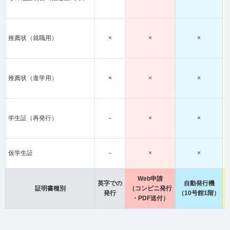
推薦状（就職用）
×
×
×
推薦状（進学用）
×
×
×
学生証（再発行）
－
×
×
仮学生証
－
×
×
Web申請
英字での
自動発行機
証明書種別
（コンビニ発行
発行
（10号館1階）
・PDF送付）