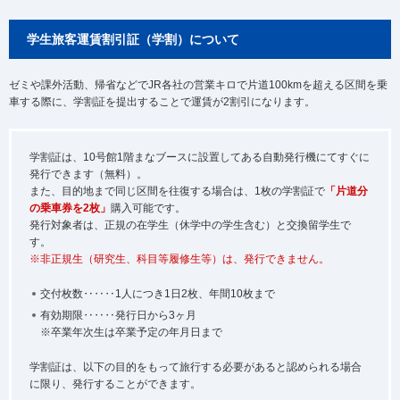
学生旅客運賃割引証（学割）について
ゼミや課外活動、帰省などでJR各社の営業キロで片道100kmを超える区間を乗
車する際に、学割証を提出することで運賃が2割引になります。
学割証は、10号館1階まなブースに設置してある自動発行機にてすぐに
発行できます（無料）。
また、目的地まで同じ区間を往復する場合は、1枚の学割証で
「片道分
の乗車券を2枚」
購入可能です。
発行対象者は、正規の在学生（休学中の学生含む）と交換留学生で
す。
※非正規生（研究生、科目等履修生等）は、発行できません。
交付枚数‥‥‥1人につき1日2枚、年間10枚まで
有効期限‥‥‥発行日から3ヶ月
※卒業年次生は卒業予定の年月日まで
学割証は、以下の目的をもって旅行する必要があると認められる場合
に限り、発行することができます。