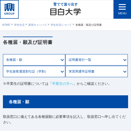
育てて送り出す
MENU
HOME
学生生活
新宿キャンパス
学生生活について
各種届・願及び証明書
各種届・願及び証明書
各種届・願
証明書発行一覧
学生旅客運賃割引証（学割）
実習用通学証明書
※卒業生の証明書については「
卒業生の方へ
」からご確認ください。
各種届・願
取扱窓口に備えてある各種届願に必要事項を記入し、取扱窓口へ申し出てくだ
さい。