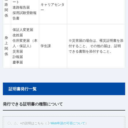
ート
路
キャリアセンタ
進路報告届
関
ー
採用試験受験報
係
告書
保証人変更届
改姓届
身
住所変更届
（本
※災害届の場合は、罹災証明書を添
上
人・保証人）
学生課
付すること。
その他の届は、証明
関
災害届
できる書類を添付すること。
係
訃報届
慶事届
証明書発行一覧
発行できる証明書の種類について
〇、△、×の説明はこちら（
Web申請の可否について
）