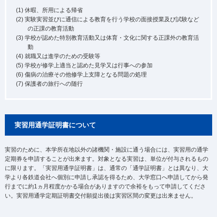
(1) 休暇、所用による帰省
(2) 実験実習並びに通信による教育を行う学校の面接授業及び試験など
の正課の教育活動
(3) 学校が認めた特別教育活動又は体育・文化に関する正課外の教育活
動
(4) 就職又は進学のための受験等
(5) 学校が修学上適当と認めた見学又は行事への参加
(6) 傷病の治療その他修学上支障となる問題の処理
(7) 保護者の旅行への随行
実習用通学証明書について
実習のために、本学所在地以外の諸機関・施設に通う場合には、実習用の通学
定期券を申請することが出来ます。対象となる実習は、単位が付与されるもの
に限ります。「実習用通学証明書」は、通常の「通学証明書」とは異なり、大
学より各鉄道会社へ個別に申請し承認を得るため、大学窓口へ申請してから発
行までに約1ヵ月程度かかる場合がありますので余裕をもって申請してくださ
い。実習用通学定期証明書交付願提出後は実習区間の変更は出来ません。