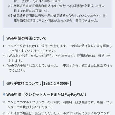
位、（短大）その他の学科13単位。
※2 卒業証明書が証明書自動発行機で発行できる期間は卒業式～3月末
日までの間のみ可能です。
※3 健康診断証明書は当該年度の健康診断を受診していない場合や、健
康診断受診項目に不足や問題があった場合、発行できません。
Web申請の可否について
○：コンビニ発行またはPDF送付で交付します。ご希望の受け取り方法を選択し
て申請・支払いを行ってください。
△：Web上で申請・支払いのみ行うことが出来ます。証明書自体は、郵送で交
付します。
×：Webでの手続きに対応していません。「申請」から、窓口または郵送で行っ
てください。
発行手数料について：
1部につき300円
Web申請（クレジットカードまたはPayPay払い）
コンビニのマルチプリンターの印刷費（利用料）は別会計です。店舗・プリ
ンターで直接お支払いください。
PDF送付の場合は、指定いただいたメールアドレス宛にファイル/ダウンロ