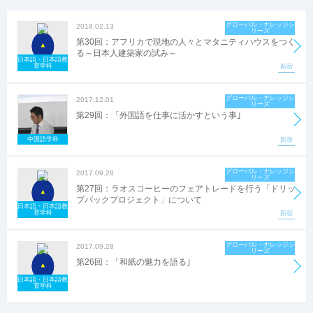
グローバル・ナレッジシ
2018.02.13
リーズ
第30回：アフリカで現地の人々とマタニティハウスをつく
る～日本人建築家の試み～
日本語・日本語教
育学科
新宿
グローバル・ナレッジシ
2017.12.01
リーズ
第29回：「外国語を仕事に活かすという事｣
中国語学科
新宿
グローバル・ナレッジシ
2017.09.28
リーズ
第27回：ラオスコーヒーのフェアトレードを行う「ドリッ
プパックプロジェクト」について
日本語・日本語教
育学科
新宿
グローバル・ナレッジシ
2017.09.28
リーズ
第26回：「和紙の魅力を語る｣
日本語・日本語教
育学科