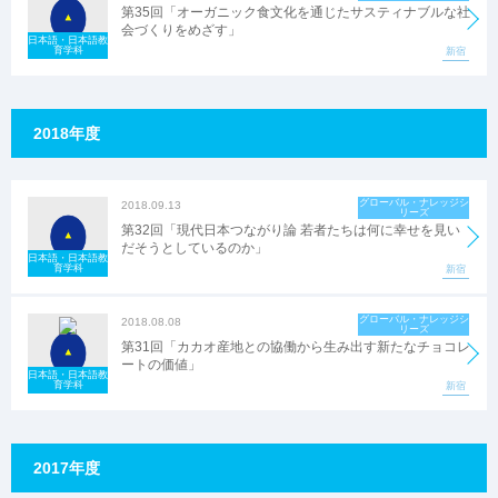
第35回「オーガニック食文化を通じたサスティナブルな社
会づくりをめざす」
日本語・日本語教
育学科
新宿
2018年度
グローバル・ナレッジシ
2018.09.13
リーズ
第32回「現代日本つながり論 若者たちは何に幸せを見い
だそうとしているのか」
日本語・日本語教
育学科
新宿
グローバル・ナレッジシ
2018.08.08
リーズ
第31回「カカオ産地との協働から生み出す新たなチョコレ
ートの価値」
日本語・日本語教
育学科
新宿
2017年度