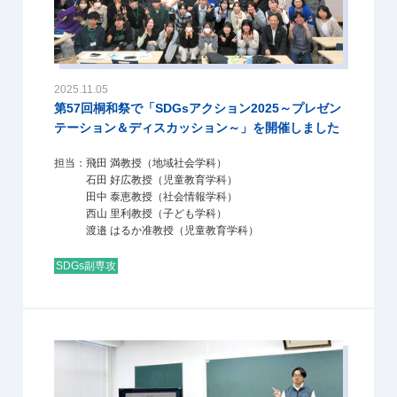
2025.11.05
第57回桐和祭で「SDGsアクション2025～プレゼン
テーション＆ディスカッション～」を開催しました
担当：飛田 満教授（地域社会学科）
石田 好広教授（児童教育学科）
田中 泰恵教授（社会情報学科）
西山 里利教授（子ども学科）
渡邉 はるか准教授（児童教育学科）
SDGs副専攻