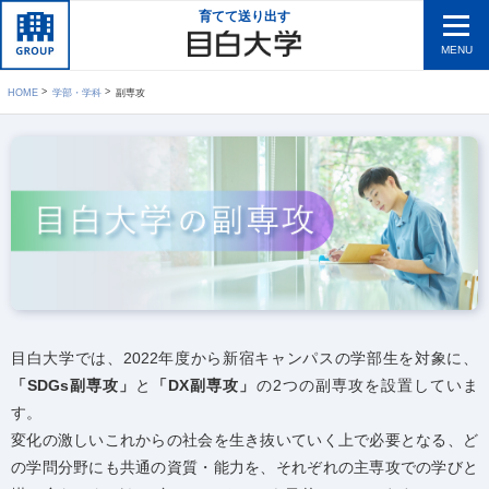
育てて送り出す
MENU
HOME
学部・学科
副専攻
目白大学では、2022年度から新宿キャンパスの学部生を対象に、
「SDGs副専攻」
と
「DX副専攻」
の2つの副専攻を設置していま
す。
変化の激しいこれからの社会を生き抜いていく上で必要となる、ど
の学問分野にも共通の資質・能力を、それぞれの主専攻での学びと