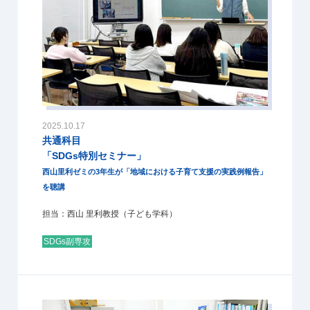
2025.10.17
共通科目
「SDGs特別セミナー」
西山里利ゼミの3年生が「地域における子育て支援の実践例報告」
を聴講
担当：西山 里利教授（子ども学科）
SDGs副専攻