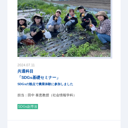
2024.07.11
共通科目
「SDGs基礎セミナー」
SDGsの観点で農業体験に参加しました
担当：田中 泰恵教授（社会情報学科）
SDGs副専攻