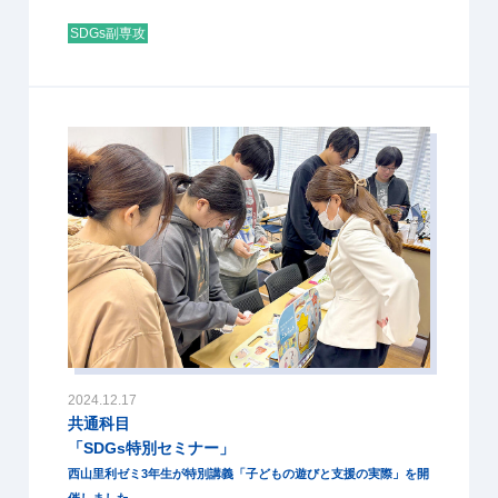
SDGs副専攻
2024.12.17
共通科目
「SDGs特別セミナー」
西山里利ゼミ3年生が特別講義「子どもの遊びと支援の実際」を開
催しました