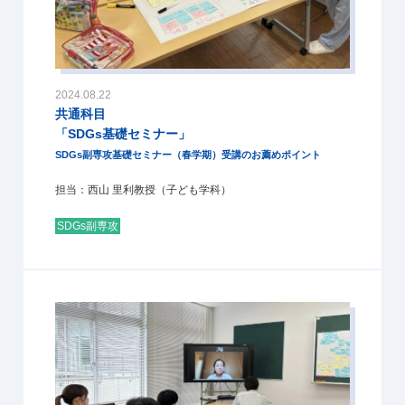
2024.08.22
共通科目
「SDGs基礎セミナー」
SDGs副専攻基礎セミナー（春学期）受講のお薦めポイント
担当：西山 里利教授（子ども学科）
SDGs副専攻