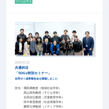
SDGs副専攻
2025.01.21
共通科目
「SDGs特別セミナー」
合同ゼミ成果報告会を開催しました
担当：飛田満教授（地域社会学科）
西山里利教授（子ども学科）
石田好広教授（児童教育学科）
田中泰恵教授（社会情報学科）
勝野正博教授（メディア学科）