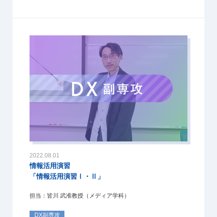
2022.08.01
情報活用演習
「情報活用演習Ⅰ・Ⅱ」
担当：皆川 武准教授（メディア学科）
DX副専攻