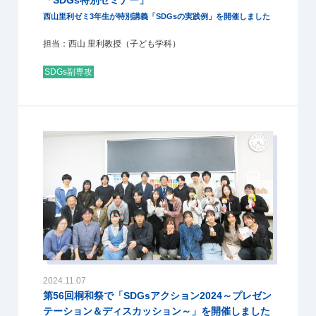
西山里利ゼミ3年生が特別講義「SDGsの実践例」を開催しました
担当：西山 里利教授（子ども学科）
SDGs副専攻
2024.11.07
第56回桐和祭で「SDGsアクション2024～プレゼン
テーション＆ディスカッション～」を開催しました