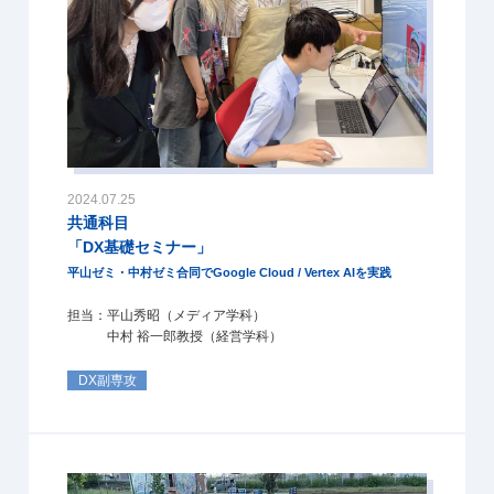
2024.07.25
共通科目
「DX基礎セミナー」
平山ゼミ・中村ゼミ合同でGoogle Cloud / Vertex AIを実践
担当：平山秀昭（メディア学科）
中村 裕一郎教授（経営学科）
DX副専攻