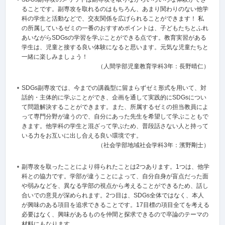
ることです。副専攻を取れるのはもちろん、あまり関わりのない他学
科の学生と活動などで、交友関係を広げられることができます！ 私
の所属しているゼミの一番のおすすめポイントは、子どもたちとふれ
あいながらSDGsの学習を学ぶことができる点です。教育実習がある
学生は、児童と接する良い体験になると思います。元気な児童たちと
一緒に楽しみましょう！
（人間学部児童教育学科3年：長野晴仁）
SDGs副専攻では、今までの講義型に留まらずゼミ形式を用いて、対
話的・主体的に学ぶことができ、企画を通して実践的にSDGsについ
て問題解決することができます。また、所属するゼミの担当教員によ
って専門分野が違うので、自分にあった先生を希望して学ぶこともで
きます。他学科の学生と混ざって学ぶため、普段話さない人と持って
いる力をお互いに出し合える良い環境です。
（社会学部地域社会学科3年：濱野剛士）
副専攻を取ったことにより得られたことは2つあります。1つは、他学
科との協力です。学部が違うことによって、自分自身が盲点だった面
や弱みなどを、異なる学部の視点から考えることができるため、話し
合いでの意見が深められます。2つ目は、SDGs全体ではなく、本人
が興味のある項目を追求できることです。17目標の項目全てを考える
必要はなく、興味があるものを仲間と探求できるので卒論のテーマの
材料にもなります。