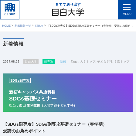
育てて送り出す
MENU
HOME
新着情報一覧
副専攻
【SDGs副専攻】SDGs副専攻基礎セミナー（春学期）受講のお薦めポイント
新着情報
2024.08.22
目白大学
副専攻
新宿
Tags :
大学トップ
,
子ども学科
,
学園トップ
SDGs副専攻
新宿キャンパス共通科目
SDGs基礎セミナー
担当：西山 里利教授（人間学部子ども学科）
【SDGs副専攻】SDGs副専攻基礎セミナー（春学期）
受講のお薦めポイント