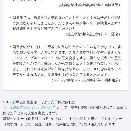
（社会学部地域社会学科3年：高橋航遥）
副専攻では、所属学科と関係ないことも学べます！私は子どもが好き
で気になり参加しましたが、たくさんの事が学べて、体験出来ます！
ぜひ説明会を聞きに来てみてください‼
（社会学部地域社会学科3年：匿名）
副専攻のゼミでは、主専攻での学びや自分のスキルを生かしつつ、多
様な視点から学ぶことができます。さまざまな学科の学生が集まって
いるので、グループワークでの意見交換を通じて新たな視点での意見
を聞くことができ、協力しながらプロジェクトを進める楽しさがあり
ます。それぞれ得意分野の知識を持ち寄ることで、新たな発見やアイ
デアが生まれる点が、副専攻ゼミの面白さであると思います！
（メディア学部メディア学科3年：岡本知奈）
SDGs副専攻の西山ゼミでは、先日採択された
「SDGsアクション」の企画
として、夏季休暇や秋学期を通して、児童に
向けた子どもの支援を実践します。
基礎セミナー（春学期）の学びに加え、これらの活動も経て、特別セミナー
（秋学期）として、調査、分析、成果報告に向けて取り組んでいきます。