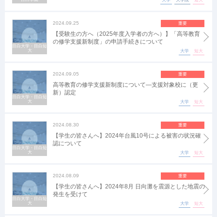
大学
大学院
短大
2024.09.25
重要
【受験生の方へ（2025年度入学者の方へ）】「高等教育
の修学支援新制度」の申請手続きについて
目白大学・目白短
大
大学
短大
2024.09.05
重要
高等教育の修学支援新制度について―支援対象校に（更
新）認定
目白大学・目白短
大
大学
短大
2024.08.30
重要
【学生の皆さんへ】2024年台風10号による被害の状況確
認について
目白大学・目白短
大
大学
短大
2024.08.09
重要
【学生の皆さんへ】2024年8月 日向灘を震源とした地震の
発生を受けて
目白大学・目白短
大
大学
短大