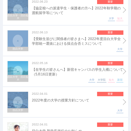
2022.06.23
重要
【協定校への派遣学生・保護者の方へ】2022年秋学期の
渡航留学等について
目白大学・目白短
大
大学
短大
2022.06.13
重要
【受験生並びに関係者の皆さまへ】2022年度目白大学全
学部統一選抜における採点合否ミスについて
目白大学
大学
2022.05.16
重要
【在学生の皆さんへ】新宿キャンパスの学生入構について
（5月16日更新）
目白大学・目白短
大
大学
大学院
短大
新宿
2022.04.01
重要
2022年度の大学の授業方針について
目白大学
大学
2022.04.01
重要