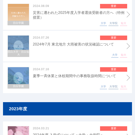
2024.08.09
重要
災害に遭われた2025年度入学者選抜受験者の方へ（特例
措置）
目白学園
大学
大学院
短大
2024.07.26
重要
2024年7月 東北地方 大雨被害の状況確認について
目白大学・目白短
大
大学
短大
2024.07.16
重要
夏季一斉休業と休校期間中の事務取扱時間について
目白学園
大学
大学院
短大
2023年度
2024.03.21
重要