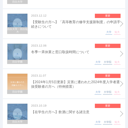
目白大学
2023.12.12
重要
【受験生の方へ】「高等教育の修学支援新制度」の申請手
続きについて
目白大学・目白短
大
大学
短大
2023.12.06
重要
冬季一斉休業と窓口取扱時間について
目白学園
大学
大学院
短大
2023.11.07
重要
【2024年1月5日更新】災害に遭われた2024年度入学者選
抜受験者の方へ（特例措置）
目白学園
大学
大学院
短大
2023.10.19
重要
【在学生の方へ】飲酒に関する諸注意
目白大学
大学
大学院
短大