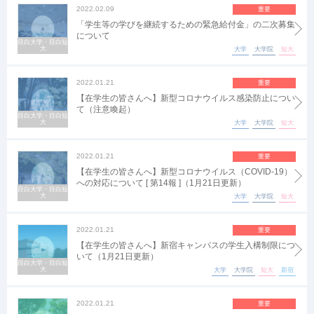
2022.02.09
重要
「学生等の学びを継続するための緊急給付金」の二次募集
について
目白大学・目白短
大
大学
大学院
短大
2022.01.21
重要
【在学生の皆さんへ】新型コロナウイルス感染防止につい
て（注意喚起）
目白大学・目白短
大
大学
大学院
短大
2022.01.21
重要
【在学生の皆さんへ】新型コロナウイルス（COVID-19）
への対応について [ 第14報 ]（1月21日更新）
目白大学・目白短
大
大学
大学院
短大
2022.01.21
重要
【在学生の皆さんへ】新宿キャンパスの学生入構制限につ
いて（1月21日更新）
目白大学・目白短
大
大学
大学院
短大
新宿
2022.01.21
重要