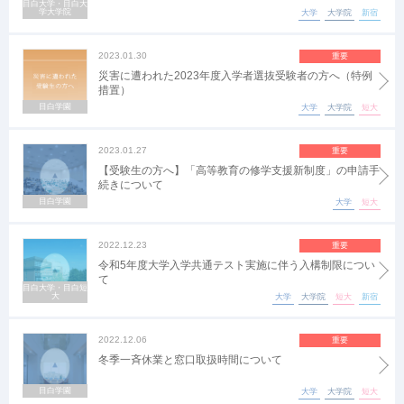
目白大学・目白大
学大学院
大学
大学院
新宿
2023.01.30
重要
災害に遭われた2023年度入学者選抜受験者の方へ（特例
措置）
目白学園
大学
大学院
短大
2023.01.27
重要
【受験生の方へ】「高等教育の修学支援新制度」の申請手
続きについて
目白学園
大学
短大
2022.12.23
重要
令和5年度大学入学共通テスト実施に伴う入構制限につい
て
目白大学・目白短
大
大学
大学院
短大
新宿
2022.12.06
重要
冬季一斉休業と窓口取扱時間について
目白学園
大学
大学院
短大