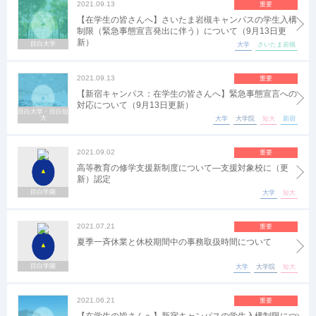
2021.09.13
重要
【在学生の皆さんへ】さいたま岩槻キャンパスの学生入構
制限（緊急事態宣言発出に伴う）について（9月13日更
新）
目白大学
大学
さいたま岩槻
2021.09.13
重要
【新宿キャンパス：在学生の皆さんへ】緊急事態宣言への
対応について（9月13日更新）
目白大学・目白短
大
大学
大学院
短大
新宿
2021.09.02
重要
高等教育の修学支援新制度について―支援対象校に（更
新）認定
目白学園
大学
短大
2021.07.21
重要
夏季一斉休業と休校期間中の事務取扱時間について
目白学園
大学
大学院
短大
2021.06.21
重要