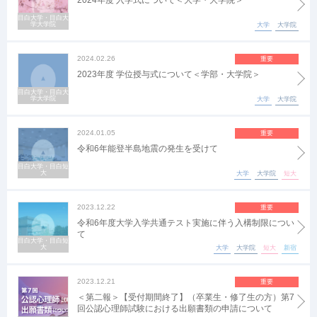
2024年度 入学式について＜大学・大学院＞
目白大学・目白大
学大学院
大学
大学院
2024.02.26
重要
2023年度 学位授与式について＜学部・大学院＞
目白大学・目白大
学大学院
大学
大学院
2024.01.05
重要
令和6年能登半島地震の発生を受けて
目白大学・目白短
大
大学
大学院
短大
2023.12.22
重要
令和6年度大学入学共通テスト実施に伴う入構制限につい
て
目白大学・目白短
大
大学
大学院
短大
新宿
2023.12.21
重要
＜第二報＞【受付期間終了】（卒業生・修了生の方）第7
回公認心理師試験における出願書類の申請について