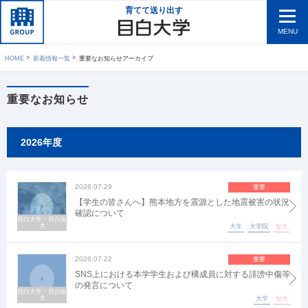
育てて送り出す
MENU
HOME
新着情報一覧
重要なお知らせアーカイブ
重要なお知らせ
2026年度
2026.07.29
重要
【学生の皆さんへ】熊本地方を震源とした地震被害の状況
確認について
目白大学・目白短
大
大学
大学院
短大
2026.07.22
重要
SNS上における本学学生および構成員に対する誹謗中傷等
の発言について
目白大学・目白短
大
大学
短大