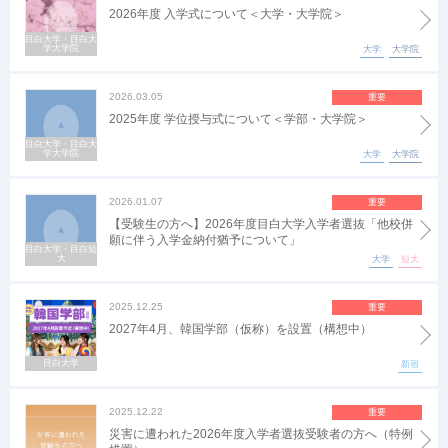
2026年度 入学式について＜大学・大学院＞
目白大学・目白大
学大学院
大学
大学院
2026.03.05
重要
2025年度 学位授与式について＜学部・大学院＞
目白大学・目白大
学大学院
大学
大学院
2026.01.07
重要
【受験生の方へ】2026年度目白大学入学者選抜「他校併
願に伴う入学金納付猶予について」
目白大学・目白短
大
大学
短大
2025.12.25
重要
2027年4月、韓国学部（仮称）を設置（構想中）
目白大学
新宿
2025.12.22
重要
災害に遭われた2026年度入学者選抜受験者の方へ（特例