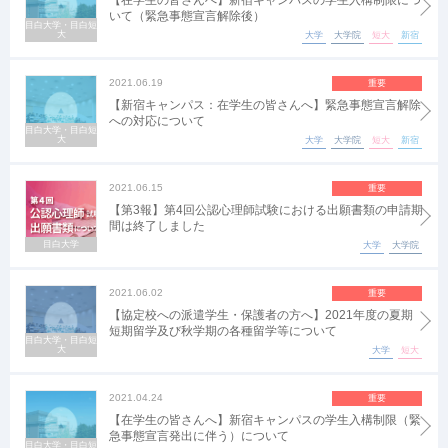
【在学生の皆さんへ】新宿キャンパスの学生入構制限につ
いて（緊急事態宣言解除後）
目白大学・目白短
大
大学
大学院
短大
新宿
2021.06.19
重要
【新宿キャンパス：在学生の皆さんへ】緊急事態宣言解除
への対応について
目白大学・目白短
大
大学
大学院
短大
新宿
2021.06.15
重要
【第3報】第4回公認心理師試験における出願書類の申請期
間は終了しました
目白大学
大学
大学院
2021.06.02
重要
【協定校への派遣学生・保護者の方へ】2021年度の夏期
短期留学及び秋学期の各種留学等について
目白大学・目白短
大
大学
短大
2021.04.24
重要
【在学生の皆さんへ】新宿キャンパスの学生入構制限（緊
急事態宣言発出に伴う）について
目白大学・目白短