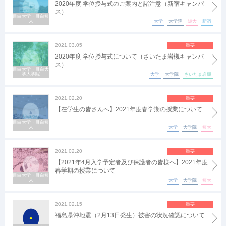
2020年度 学位授与式のご案内と諸注意（新宿キャンパ
ス）
目白大学・目白短
大
大学
大学院
短大
新宿
2021.03.05
重要
2020年度 学位授与式について（さいたま岩槻キャンパ
ス）
目白大学・目白大
学大学院
大学
大学院
さいたま岩槻
2021.02.20
重要
【在学生の皆さんへ】2021年度春学期の授業について
目白大学・目白短
大
大学
大学院
短大
2021.02.20
重要
【2021年4月入学予定者及び保護者の皆様へ】2021年度
春学期の授業について
目白大学・目白短
大
大学
大学院
短大
2021.02.15
重要
福島県沖地震（2月13日発生）被害の状況確認について