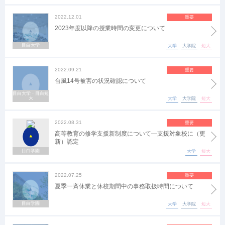
2022.12.01
重要
2023年度以降の授業時間の変更について
目白大学
大学
大学院
短大
2022.09.21
重要
台風14号被害の状況確認について
目白大学・目白短
大
大学
大学院
短大
2022.08.31
重要
高等教育の修学支援新制度について―支援対象校に（更
新）認定
目白学園
大学
短大
2022.07.25
重要
夏季一斉休業と休校期間中の事務取扱時間について
目白学園
大学
大学院
短大