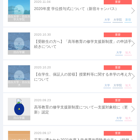
2020.11.04
重要
2020年度 学位授与式について（新宿キャンパス）
目白大学・目白大
学大学院
大学
大学院
新宿
2020.10.30
重要
【受験生の方へ】「高等教育の修学支援新制度」の申請手
続きについて
目白学園
大学
短大
2020.10.20
重要
【在学生、保証人の皆様】授業料等に関する本学の考え方
について
目白大学・目白短
大
大学
大学院
短大
2020.09.23
重要
高等教育の修学支援新制度について―支援対象校に（更
新）認定
目白学園
大学
短大
2020.09.17
重要