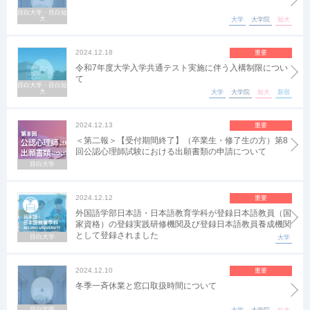
目白大学・目白短
大
大学
大学院
短大
2024.12.18
重要
令和7年度大学入学共通テスト実施に伴う入構制限につい
て
目白大学・目白短
大
大学
大学院
短大
新宿
2024.12.13
重要
＜第二報＞【受付期間終了】（卒業生・修了生の方）第8
回公認心理師試験における出願書類の申請について
目白大学
2024.12.12
重要
外国語学部日本語・日本語教育学科が登録日本語教員（国
家資格）の登録実践研修機関及び登録日本語教員養成機関
として登録されました
目白大学
大学
2024.12.10
重要
冬季一斉休業と窓口取扱時間について
目白学園