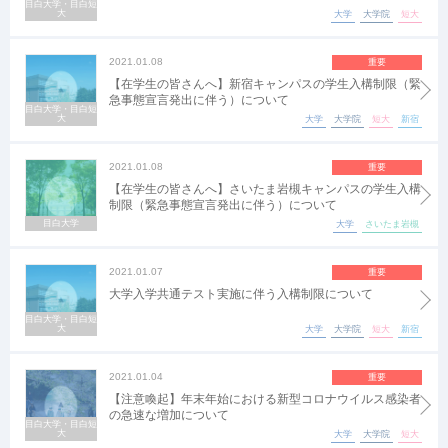
目白大学・目白短
大
大学
大学院
短大
2021.01.08
重要
【在学生の皆さんへ】新宿キャンパスの学生入構制限（緊
急事態宣言発出に伴う）について
目白大学・目白短
大
大学
大学院
短大
新宿
2021.01.08
重要
【在学生の皆さんへ】さいたま岩槻キャンパスの学生入構
制限（緊急事態宣言発出に伴う）について
目白大学
大学
さいたま岩槻
2021.01.07
重要
大学入学共通テスト実施に伴う入構制限について
目白大学・目白短
大
大学
大学院
短大
新宿
2021.01.04
重要
【注意喚起】年末年始における新型コロナウイルス感染者
の急速な増加について
目白大学・目白短
大
大学
大学院
短大