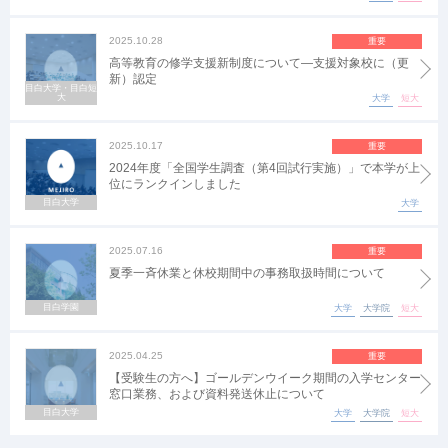
2025.10.28
重要
高等教育の修学支援新制度について―支援対象校に（更
新）認定
目白大学・目白短
大
大学
短大
2025.10.17
重要
2024年度「全国学生調査（第4回試行実施）」で本学が上
位にランクインしました
目白大学
大学
2025.07.16
重要
夏季一斉休業と休校期間中の事務取扱時間について
目白学園
大学
大学院
短大
2025.04.25
重要
【受験生の方へ】ゴールデンウイーク期間の入学センター
窓口業務、および資料発送休止について
目白大学
大学
大学院
短大