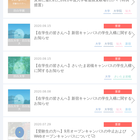
災害に遭われた2021年度入学者選抜受験者の方へ（特例
措置）
目白学園
大学
大学院
短大
2020.09.15
重要
【在学生の皆さんへ】新宿キャンパスの学生入構に関する
お知らせ
目白大学・目白短
大
大学
大学院
短大
新宿
2020.09.15
重要
【在学生の皆さんへ】さいたま岩槻キャンパスの学生入構
に関するお知らせ
目白大学
大学
さいたま岩槻
2020.08.08
重要
【在学生の皆さんへ】新宿キャンパスの学生入構に関する
お知らせ
目白大学・目白短
大
大学
大学院
短大
新宿
2020.07.29
重要
【受験生の方へ】9月オープンキャンパスの中止および
Webオープンキャンパスについて