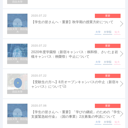
目白大学
2020.07.22
重要
【学生の皆さんへ・重要】秋学期の授業方針について
目白大学・目白短
大
大学
大学院
短大
2020.07.22
重要
2020年度学園祭（新宿キャンパス：桐和祭、さいたま岩
槻キャンパス：桐榮祭）中止について
目白大学・目白短
大
大学
大学院
短大
2020.07.22
重要
【受験生の方へ】8月オープンキャンパスの中止（新宿キ
ャンパス）について
目白大学
2020.07.06
重要
【学生の皆さんへ・重要】「学びの継続」のための『学生
支援緊急給付金』（国の事業）2次募集の申請について
目白大学・目白短
大
大学
大学院
短大