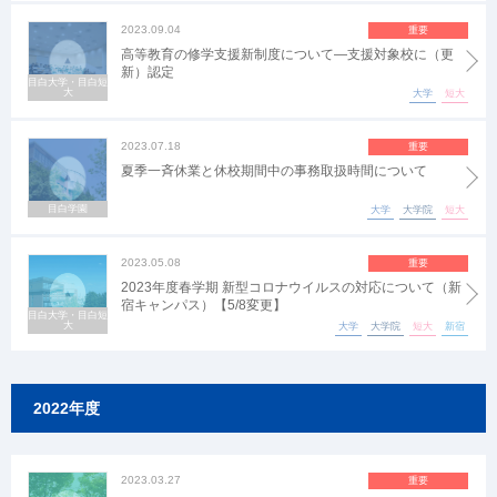
2023.09.04
重要
高等教育の修学支援新制度について―支援対象校に（更
新）認定
目白大学・目白短
大
大学
短大
2023.07.18
重要
夏季一斉休業と休校期間中の事務取扱時間について
目白学園
大学
大学院
短大
2023.05.08
重要
2023年度春学期 新型コロナウイルスの対応について（新
宿キャンパス）【5/8変更】
目白大学・目白短
大
大学
大学院
短大
新宿
2022年度
2023.03.27
重要