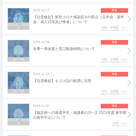
2020.12.17
重要
【注意喚起】新型コロナ感染拡大の防止（忘年会・新年
会・成人式等及び帰省）について
目白大学・目白短
大
大学
大学院
短大
2020.12.09
重要
冬季一斉休業と窓口取扱時間について
目白学園
大学
大学院
短大
2020.11.12
重要
【注意喚起】もうけ話の勧誘に注意
目白学園
大学
大学院
短大
2020.11.06
重要
【協定校への派遣学生・保護者の方へ】2021年度 春学期
の留学中止について
目白大学・目白短
大
大学
短大