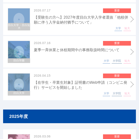
2026.07.17
重要
【受験生の方へ】2027年度目白大学入学者選抜「他校併
願に伴う入学金納付猶予について」
目白大学・目白短
大
大学
短大
2026.07.16
重要
夏季一斉休業と休校期間中の事務取扱時間について
目白学園
大学
大学院
短大
2026.04.15
重要
【在学生・卒業生対象】証明書のWeb申請（コンビニ発
行）サービスを開始しました
目白大学
大学
大学院
短大
2025年度
2026.03.06
重要