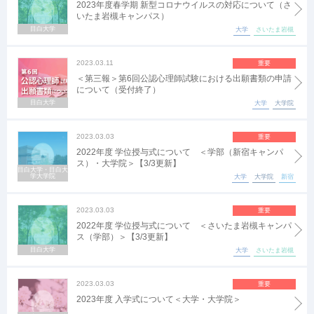
2023年度春学期 新型コロナウイルスの対応について（さ
いたま岩槻キャンパス）
目白大学
大学
さいたま岩槻
2023.03.11
重要
＜第三報＞第6回公認心理師試験における出願書類の申請
について（受付終了）
目白大学
大学
大学院
2023.03.03
重要
2022年度 学位授与式について ＜学部（新宿キャンパ
ス）・大学院＞【3/3更新】
目白大学・目白大
学大学院
大学
大学院
新宿
2023.03.03
重要
2022年度 学位授与式について ＜さいたま岩槻キャンパ
ス（学部）＞【3/3更新】
目白大学
大学
さいたま岩槻
2023.03.03
重要
2023年度 入学式について＜大学・大学院＞