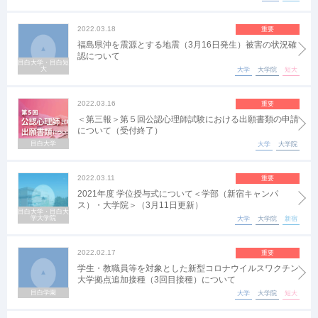
2022.03.18
重要
福島県沖を震源とする地震（3月16日発生）被害の状況確
認について
目白大学・目白短
大
大学
大学院
短大
2022.03.16
重要
＜第三報＞第５回公認心理師試験における出願書類の申請
について（受付終了）
目白大学
大学
大学院
2022.03.11
重要
2021年度 学位授与式について＜学部（新宿キャンパ
ス）・大学院＞（3月11日更新）
目白大学・目白大
学大学院
大学
大学院
新宿
2022.02.17
重要
学生・教職員等を対象とした新型コロナウイルスワクチン
大学拠点追加接種（3回目接種）について
目白学園
大学
大学院
短大