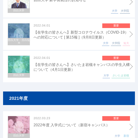
目白大学 新学長就任のお知らせ
目白大学
大学
大学院
2022.04.01
重要
【在学生の皆さんへ】新型コロナウイルス（COVID-19）
への対応について [ 第15報 ]（9月8日更新）
目白大学・目白短
大
大学
大学院
短大
2022.04.01
重要
【在学生の皆さんへ】さいたま岩槻キャンパスの学生入構
について（4月1日更新）
目白大学
大学
さいたま岩槻
2021年度
2022.03.23
重要
2022年度 入学式について（新宿キャンパス）
目白大学
大学
新宿