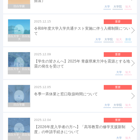
措置）
目白学園
大学
大学院
短大
2025.12.15
重要
令和8年度大学入学共通テスト実施に伴う入構制限につい
て
目白大学・目白短
大
大学
大学院
短大
新宿
2025.12.09
重要
【学生の皆さんへ】2025年 青森県東方沖を震源とする地
震の発生を受けて
目白大学・目白短
大
大学
短大
2025.12.05
重要
冬季一斉休業と窓口取扱時間について
目白学園
大学
大学院
短大
2025.12.04
重要
【2026年度入学者の方へ】「高等教育の修学支援新制
度」の申請手続きについて
目白大学・目白短
大
大学
短大