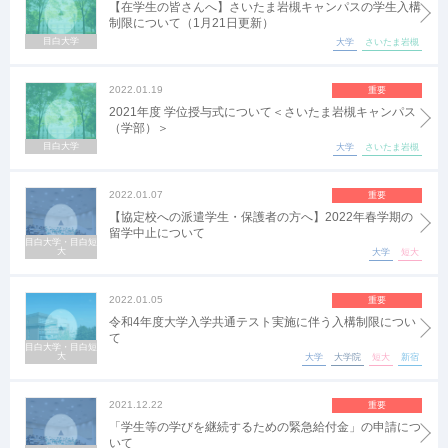
【在学生の皆さんへ】さいたま岩槻キャンパスの学生入構
制限について（1月21日更新）
目白大学
大学
さいたま岩槻
2022.01.19
重要
2021年度 学位授与式について＜さいたま岩槻キャンパス
（学部）＞
目白大学
大学
さいたま岩槻
2022.01.07
重要
【協定校への派遣学生・保護者の方へ】2022年春学期の
留学中止について
目白大学・目白短
大
大学
短大
2022.01.05
重要
令和4年度大学入学共通テスト実施に伴う入構制限につい
て
目白大学・目白短
大
大学
大学院
短大
新宿
2021.12.22
重要
「学生等の学びを継続するための緊急給付金」の申請につ
いて