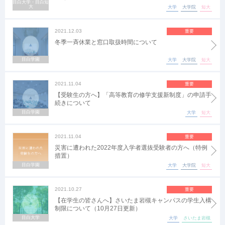
目白大学・目白短
大
大学
大学院
短大
2021.12.03
重要
冬季一斉休業と窓口取扱時間について
目白学園
大学
大学院
短大
2021.11.04
重要
【受験生の方へ】「高等教育の修学支援新制度」の申請手
続きについて
目白学園
大学
短大
2021.11.04
重要
災害に遭われた2022年度入学者選抜受験者の方へ（特例
措置）
目白学園
大学
大学院
短大
2021.10.27
重要
【在学生の皆さんへ】さいたま岩槻キャンパスの学生入構
制限について（10月27日更新）
目白大学
大学
さいたま岩槻