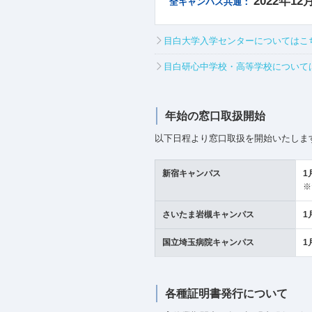
2022年1
全キャンパス共通：
目白大学入学センターについてはこ
目白研心中学校・高等学校について
年始の窓口取扱開始
以下日程より窓口取扱を開始いたしま
新宿キャンパス
1
※
さいたま岩槻キャンパス
1
国立埼玉病院キャンパス
1
各種証明書発行について