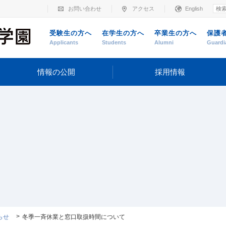
お問い合わせ
アクセス
English
受験生の方へ
在学生の方へ
卒業生の方へ
保護
Applicants
Students
Alumni
Guardi
情報の公開
採用情報
らせ
冬季一斉休業と窓口取扱時間について