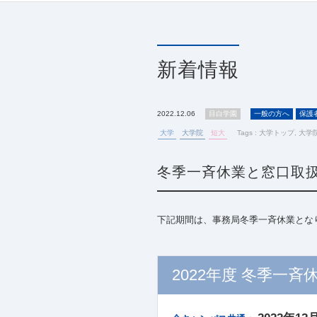
新着情報
2022.12.06
目白学園
一般の方へ
保護
大学
大学院
短大
Tags :
大学トップ
,
大学
冬季一斉休業と窓口取
下記期間は、事務局冬季一斉休業とな
2022年度 冬季一斉