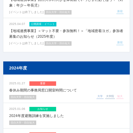
象：年少～年長児）
新宿
イベントは終了しました
目白大学・目白短大
2025.04.07
公開講座・イベント
【地域連携事業】＜マット不要・参加無料！＞「地域密着ヨガ」参加者
募集のお知らせ（2025年度）
新宿
イベントは終了しました
目白大学・目白短大
2024年度
2025.01.27
重要
春休み期間の事務局窓口開室時間について
大学
大学院
短大
目白大学・目白短大
2025.01.06
お知らせ
2024年度避難訓練を実施しました
目白大学・目白短大