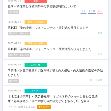
2025.07.16
重要
夏季一斉休業と休校期間中の事務取扱時間について
大学
大学院
短大
目白学園
2025.07.16
研究・社会貢献
第10回「染の小道」フォトコンテスト表彰式を開催しました
新宿
目白大学・目白短大
2025.07.08
研究・社会貢献
第10回「染の小道」フォトコンテスト受賞作品が決定しました
新宿
目白大学・目白短大
2025.07.08
お知らせ
学校法人明星学園浦和学院高等学校と高大接続・高大連携の協定を締結
しました
さいたま岩槻
目白大学
2025.07.04
イベント
【地域連携事業】＜参加者募集!＞子ども学科のおかもとみわこ教授・
井門彩織講師が「目白大学で自由研究ができちゃう!!」を開催
新宿
イベントは終了しました
子ども学科