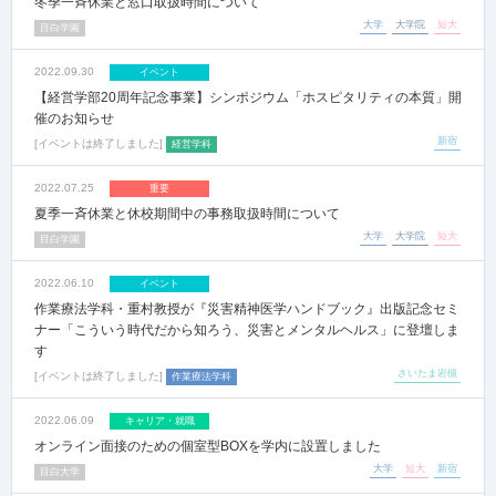
冬季一斉休業と窓口取扱時間について
大学
大学院
短大
目白学園
2022.09.30
イベント
【経営学部20周年記念事業】シンポジウム「ホスピタリティの本質」開
催のお知らせ
新宿
イベントは終了しました
経営学科
2022.07.25
重要
夏季一斉休業と休校期間中の事務取扱時間について
大学
大学院
短大
目白学園
2022.06.10
イベント
作業療法学科・重村教授が『災害精神医学ハンドブック』出版記念セミ
ナー「こういう時代だから知ろう、災害とメンタルヘルス」に登壇しま
す
さいたま岩槻
イベントは終了しました
作業療法学科
2022.06.09
キャリア・就職
オンライン面接のための個室型BOXを学内に設置しました
大学
短大
新宿
目白大学