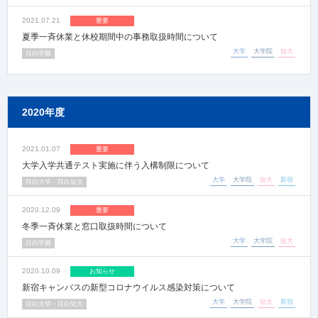
2021.07.21
重要
夏季一斉休業と休校期間中の事務取扱時間について
大学
大学院
短大
目白学園
2020年度
2021.01.07
重要
大学入学共通テスト実施に伴う入構制限について
大学
大学院
短大
新宿
目白大学・目白短大
2020.12.09
重要
冬季一斉休業と窓口取扱時間について
大学
大学院
短大
目白学園
2020.10.09
お知らせ
新宿キャンパスの新型コロナウイルス感染対策について
大学
大学院
短大
新宿
目白大学・目白短大