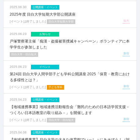
2025.06.30
公開講座・イベント
2025年度 目白大学短期大学部公開講座
短大
イベントは終了しました
目白大学短期大学部
2025.06.23
お知らせ
戸塚警察署主催「痴漢・盗撮被害撲滅キャンペーン」ボランティアに本
学学生が参加しました
新宿
目白大学・目白短大
2025.06.23
イベント
第24回 目白大学人間学部子ども学科公開講座 2025「保育・教育におけ
る多様性とは？」
新宿
イベントは終了しました
子ども学科
2025.04.23
公開講座・イベント
【地域連携事業】地域連携活動報告会「難民のための日本語学習支援－
つくろい日本語教室の取り組み－」を開催します
新宿
イベントは終了しました
目白大学・目白短大
2025.04.08
公開講座・イベント
【地域連携事業】目白大学の大きな体育館でいっしょにあそぼう！（対