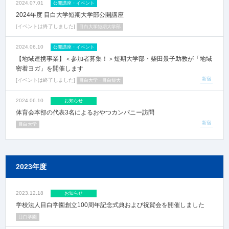
2024.07.01
公開講座・イベント
2024年度 目白大学短期大学部公開講座
イベントは終了しました
目白大学短期大学部
2024.06.10
公開講座・イベント
【地域連携事業】＜参加者募集！＞短期大学部・柴田景子助教が「地域
密着ヨガ」を開催します
新宿
イベントは終了しました
目白大学・目白短大
2024.06.10
お知らせ
体育会本部の代表3名によるおやつカンパニー訪問
新宿
目白大学
2023年度
2023.12.18
お知らせ
学校法人目白学園創立100周年記念式典および祝賀会を開催しました
目白学園