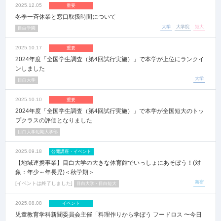
2025.12.05
重要
冬季一斉休業と窓口取扱時間について
大学
大学院
短大
目白学園
2025.10.17
重要
2024年度「全国学生調査（第4回試行実施）」で本学が上位にランクイ
ンしました
大学
目白大学
2025.10.10
重要
2024年度「全国学生調査（第4回試行実施）」で本学が全国短大のトッ
プクラスの評価となりました
目白大学短期大学部
2025.09.18
公開講座・イベント
【地域連携事業】目白大学の大きな体育館でいっしょにあそぼう！(対
象：年少～年長児)＜秋学期＞
新宿
イベントは終了しました
目白大学・目白短大
2025.08.08
イベント
児童教育学科新聞委員会主催「料理作りから学ぼう フードロス 〜今日