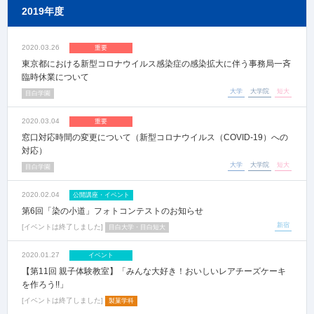
2019年度
2020.03.26
重要
東京都における新型コロナウイルス感染症の感染拡大に伴う事務局一斉
臨時休業について
大学
大学院
短大
目白学園
2020.03.04
重要
窓口対応時間の変更について（新型コロナウイルス（COVID-19）への
対応）
大学
大学院
短大
目白学園
2020.02.04
公開講座・イベント
第6回「染の小道」フォトコンテストのお知らせ
新宿
イベントは終了しました
目白大学・目白短大
2020.01.27
イベント
【第11回 親子体験教室】「みんな大好き！おいしいレアチーズケーキ
を作ろう!!」
イベントは終了しました
製菓学科