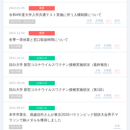
2022.01.05
重要
令和4年度大学入学共通テスト実施に伴う入構制限について
大学
大学院
短大
新宿
目白大学・目白短大
2021.12.03
重要
冬季一斉休業と窓口取扱時間について
大学
大学院
短大
目白学園
2021.10.11
お知らせ
目白大学 新型コロナウイルスワクチン接種実施状況（最終報告）
大学
大学院
短大
目白学園
2021.09.20
お知らせ
目白大学 新型コロナウイルスワクチン接種実施状況（第1回）
大学
大学院
短大
目白学園
2021.09.07
お知らせ
本学卒業生、堀越信司さんが東京2020パラリンピック競技大会男子マ
ラソンで銅メダルを獲得しました
大学
目白大学