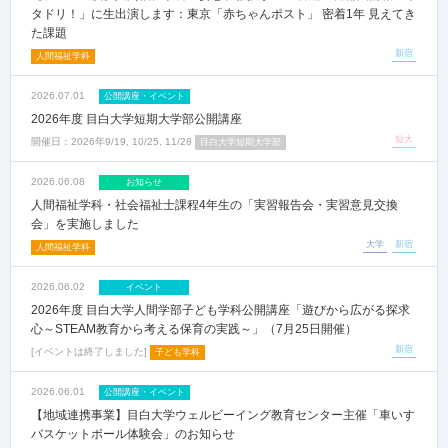
タドリ！」に生出演します：東京「赤ちゃんポスト」 密着1年 見えてき
た課題
新宿
人間福祉学科
2026.07.01
公開講座・イベント
2026年度 目白大学短期大学部公開講座
短大
開催日：
2026年9/19, 10/25, 11/28
目白大学短期大学部
2026.06.08
お知らせ
人間福祉学科・社会福祉士課程4年生の「実習報告会・実習意見交換
会」を実施しました
大学
新宿
人間福祉学科
2026.06.02
イベント
2026年度 目白大学人間学部子ども学科公開講座「遊びから広がる探求
心～STEAM教育から考える保育の実践～」（7月25日開催）
新宿
イベントは終了しました
子ども学科
2026.06.01
公開講座・イベント
【地域連携事業】目白大学ウェルビーイング教育センター主催「車いす
バスケットボール体験会」のお知らせ