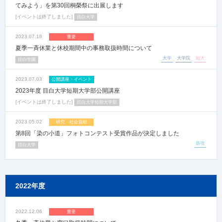
てみよう」を第30回桐榮祭に出展します
イベントは終了しました
目白大学
2023.07.18
重要
夏季一斉休業と休校期間中の事務取扱時間について
大学
大学院
短大
目白学園
2023.07.03
公開講座・イベント
2023年度 目白大学短期大学部公開講座
イベントは終了しました
目白大学短期大学部
2023.05.02
研究・社会貢献
第8回「染の小道」フォトコンテスト受賞作品が決定しました
新宿
目白大学
2022年度
2022.12.06
重要