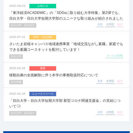
2020.09.03
お知らせ
『東洋経済ACADEMIC』の「SDGsに取り組む大学特集」第2弾でも、
目白大学・目白大学短期大学部のユニークな取り組みが紹介されました
大学
大学院
短大
目白大学・目白短大
2020.07.31
研究・社会貢献
さいたま岩槻キャンパス地域連携事業「地域交流ながし素麺」家庭でも
できる素麺コースキットを配付しています！
さいたま岩槻
目白大学
2020.06.29
重要
移動自粛の全面解除に伴う本学の事務取扱対応について
大学
大学院
短大
目白学園
2020.04.28
ニュースリリース
「目白大学・目白大学短期大学部 新型コロナ関連支援金」の支給につ
いて
大学
大学院
短大
目白大学・目白短大