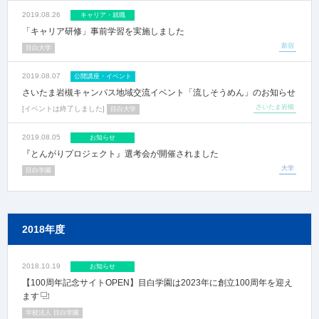
2019.08.26
キャリア・就職
「キャリア研修」事前学習を実施しました
新宿
目白大学
2019.08.07
公開講座・イベント
さいたま岩槻キャンパス地域交流イベント「流しそうめん」のお知らせ
さいたま岩槻
イベントは終了しました
目白大学
2019.08.05
お知らせ
『とんがりプロジェクト』選考会が開催されました
大学
目白学園
2018年度
2018.10.19
お知らせ
【100周年記念サイトOPEN】目白学園は2023年に創立100周年を迎え
ます
学校法人 目白学園