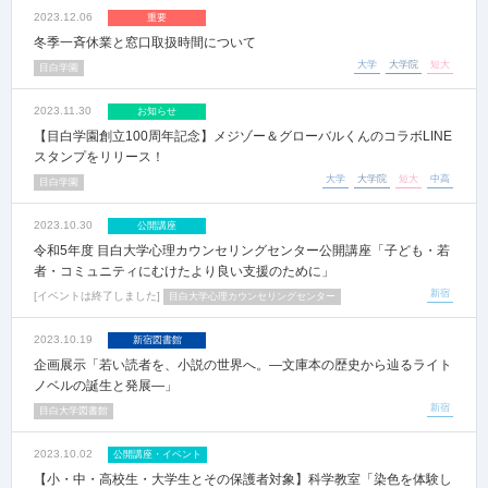
2023.12.06
重要
冬季一斉休業と窓口取扱時間について
大学
大学院
短大
目白学園
2023.11.30
お知らせ
【目白学園創立100周年記念】メジゾー＆グローバルくんのコラボLINE
スタンプをリリース！
大学
大学院
短大
中高
目白学園
2023.10.30
公開講座
令和5年度 目白大学心理カウンセリングセンター公開講座「子ども・若
者・コミュニティにむけたより良い支援のために」
新宿
イベントは終了しました
目白大学心理カウンセリングセンター
2023.10.19
新宿図書館
企画展示「若い読者を、小説の世界へ。―文庫本の歴史から辿るライト
ノベルの誕生と発展―」
新宿
目白大学図書館
2023.10.02
公開講座・イベント
【小・中・高校生・大学生とその保護者対象】科学教室「染色を体験し