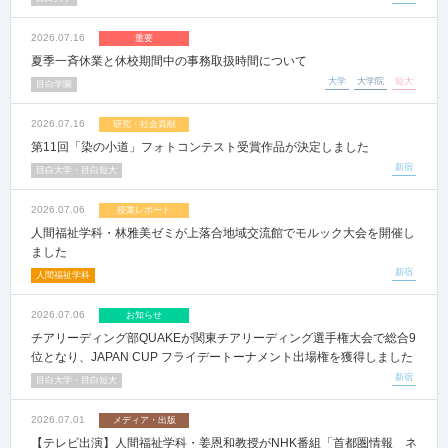
2026.07.16
重要
夏季一斉休業と休校期間中の事務取扱時間について
大学
大学院
短大
目白学園
2026.07.16
研究・社会貢献
第11回「染の小道」フォトコンテスト受賞作品が決定しました
新宿
目白大学・目白短大
2026.07.06
授業レポート
人間福祉学科・林雅美ゼミが上落合地域交流館でモルック大会を開催し
ました
新宿
人間福祉学科
2026.07.06
お知らせ
チアリーディング部QUAKEが関東チアリーディング選手権大会で総合9
位となり、JAPAN CUP フライデートーナメント出場権を獲得しました
新宿
目白大学・目白短大
2026.07.01
メディア・出版
【テレビ出演】人間福祉学科・姜恩和教授がNHK番組「首都圏情報 ネ