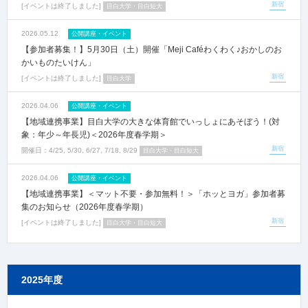
新宿
イベントは終了しました
目白大学・目白短大
2026.05.12
公開講座・イベント
【参加者募集！】5月30日（土）開催「Meji Caféわくわく♪おかしのお
かいものたいけん」
新宿
イベントは終了しました
目白大学
2026.04.06
公開講座・イベント
【地域連携事業】目白大学の大きな体育館でいっしょにあそぼう！(対
象：年少～年長児)＜2026年度春学期＞
新宿
開催日：
4/25, 5/30, 6/27, 7/18, 8/29
目白大学・目白短大
2026.04.06
公開講座・イベント
【地域連携事業】＜マット不要・参加無料！＞「ホッとヨガ」参加者募
集のお知らせ（2026年度春学期）
新宿
イベントは終了しました
目白大学・目白短大
2025年度