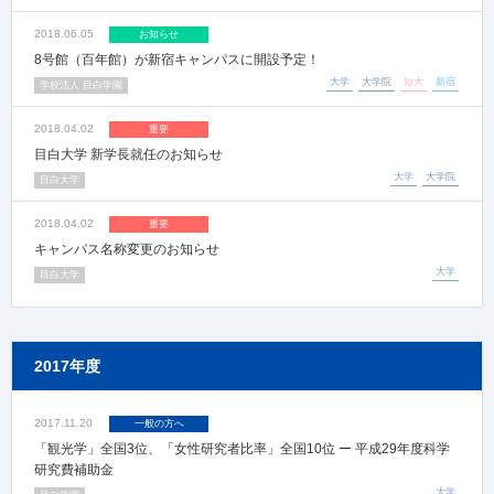
2018.06.05
お知らせ
8号館（百年館）が新宿キャンパスに開設予定！
大学
大学院
短大
新宿
学校法人 目白学園
2018.04.02
重要
目白大学 新学長就任のお知らせ
大学
大学院
目白大学
2018.04.02
重要
キャンパス名称変更のお知らせ
大学
目白大学
2017年度
2017.11.20
一般の方へ
「観光学」全国3位、「女性研究者比率」全国10位 ー 平成29年度科学
研究費補助金
大学