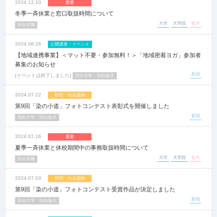
2024.12.10
重要
冬季一斉休業と窓口取扱時間について
大学
大学院
短大
目白学園
2024.08.26
公開講座・イベント
【地域連携事業】＜マット不要・参加無料！＞「地域密着ヨガ」参加者
募集のお知らせ
新宿
イベントは終了しました
目白大学・目白短大
2024.07.22
研究・社会貢献
第9回「染の小道」フォトコンテスト表彰式を開催しました
新宿
目白大学・目白短大
2024.07.16
重要
夏季一斉休業と休校期間中の事務取扱時間について
大学
大学院
短大
目白学園
2024.07.03
研究・社会貢献
第9回「染の小道」フォトコンテスト受賞作品が決定しました
新宿
目白大学・目白短大