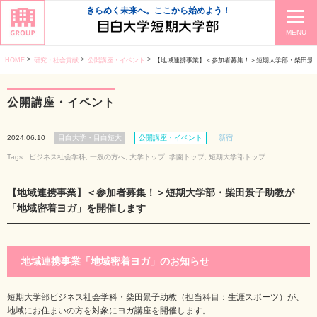
きらめく未来へ。ここから始めよう！
MENU
HOME
研究・社会貢献
公開講座・イベント
【地域連携事業】＜参加者募集！＞短期大学部・柴田景子助教が「地域密着ヨ
公開講座・イベント
2024.06.10
目白大学・目白短大
公開講座・イベント
新宿
Tags :
ビジネス社会学科
,
一般の方へ
,
大学トップ
,
学園トップ
,
短期大学部トップ
【地域連携事業】＜参加者募集！＞短期大学部・柴田景子助教が
「地域密着ヨガ」を開催します
地域連携事業「地域密着ヨガ」のお知らせ
短期大学部ビジネス社会学科・柴田景子助教（担当科目：生涯スポーツ）が、
地域にお住まいの方を対象にヨガ講座を開催します。