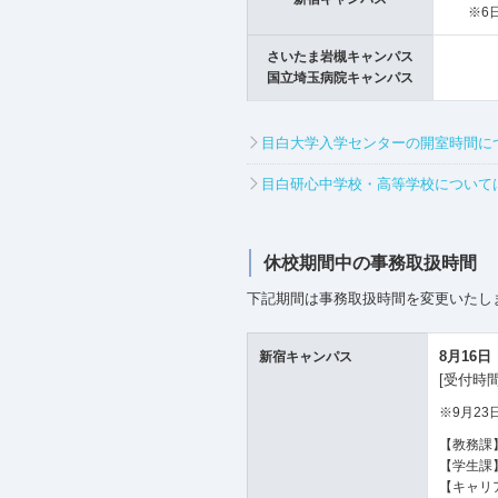
※6
さいたま岩槻キャンパス
国立埼玉病院キャンパス
目白大学入学センターの開室時間に
目白研心中学校・高等学校について
休校期間中の事務取扱時間
下記期間は事務取扱時間を変更いたし
8月16
新宿キャンパス
[受付時間
※9月2
【教務課】[平
【学生課】[
【キャリアセ