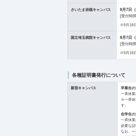
8月7日
さいたま岩槻キャンパス
[受付時間
※9月18日
8月7日
国立埼玉病院キャンパス
[受付時間
※9月18日
各種証明書発行について
新宿キャンパス
卒業生の
一斉休業
※一斉休
す。
在学生の
一斉休業
必要な証
なお、一