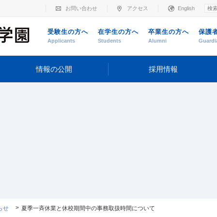
お問い合わせ
アクセス
English
受験生の方へ
在学生の方へ
卒業生の方へ
保護
Applicants
Students
Alumni
Guardi
情報の公開
採用情報
らせ
夏季一斉休業と休校期間中の事務取扱時間について