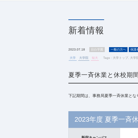
新着情報
2023.07.18
目白学園
一般の方へ
保護
大学
大学院
短大
Tags :
大学トップ
,
大学
夏季一斉休業と休校期
下記期間は、事務局夏季一斉休業とな
2023年度 夏季一斉
新宿キャンパス