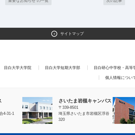
重要なお知らせ の一覧
次の記事
サイトマップ
目白大学大学院
目白大学短期大学部
目白研心中学校・高等
個人情報につい
ス
さいたま岩槻キャンパス
〒339-8501
-31-1
埼玉県さいたま市岩槻区浮谷
320