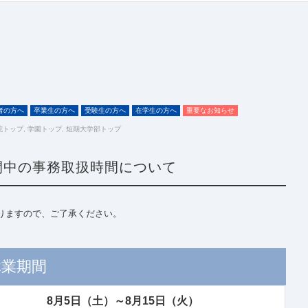
者の方へ
卒業生の方へ
受験生の方へ
在学生の方へ
重要なお知らせ
院トップ
,
学園トップ
,
短期大学部トップ
間中の事務取扱時間について
りますので、ご了承ください。
休業期間
8月5日（土）～
8月15日（火）