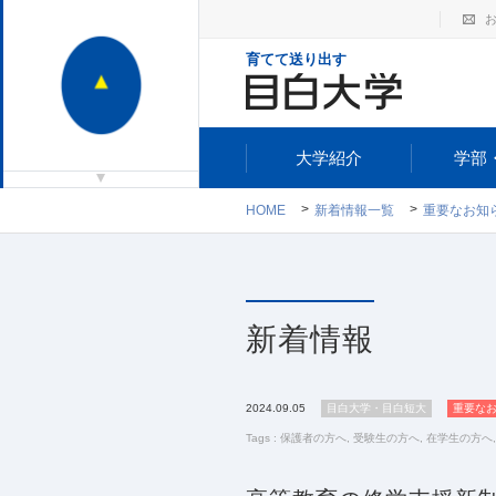
育てて送り出す
大学紹介
学部
HOME
新着情報一覧
重要なお知
新着情報
2024.09.05
目白大学・目白短大
重要な
Tags :
保護者の方へ
,
受験生の方へ
,
在学生の方へ