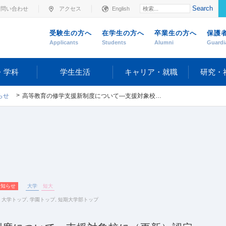
Search
お問い合わせ
アクセス
English
受験生の方へ
在学生の方へ
卒業生の方へ
保護
Applicants
Students
Alumni
Guardi
・学科
学生生活
キャリア・就職
研究・
らせ
高等教育の修学支援新制度について―支援対象校に（更新）認定
お知らせ
大学
短大
,
大学トップ
,
学園トップ
,
短期大学部トップ