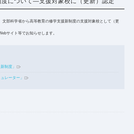
制度について―支援対象校に（更新）認定
、文部科学省から高等教育の修学支援新制度の支援対象校として（更
Webサイト等でお知らせします。
援新制度」
ミュレーター」