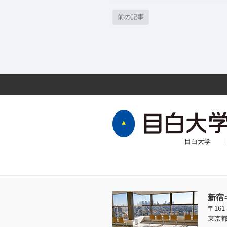
前の記事
目白大学
新宿
〒161-
東京都