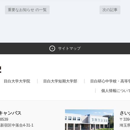
重要なお知らせ の一覧
次の記事
サイトマップ
目白大学大学院
目白大学短期大学部
目白研心中学校・高等
個人情報につい
キャンパス
さい
8539
〒339
新宿区中落合4-31-1
埼玉県