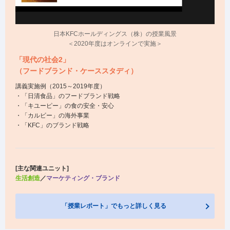
日本KFCホールディングス（株）の授業風景
＜2020年度はオンラインで実施＞
「現代の社会2」
（フードブランド・ケーススタディ）
講義実施例（2015～2019年度）
・「日清食品」のフードブランド戦略
・「キユーピー」の食の安全・安心
・「カルビー」の海外事業
・「KFC」のブランド戦略
[主な関連ユニット]
生活創造
／
マーケティング・ブランド
「授業レポート」でもっと詳しく見る