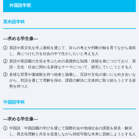
外国語学部
英米語学科
―求める学生像―
英語や異文化を学ぶ過程を通じて、自らの考えや判断の軸を育てながら成長
し、身につけた力を社会の中で生かしたいと考える人
英語や英語圏の文化を学ぶための基礎的な知識・技能を身につけており、英
語・文化・社会に関わる多様なテーマについて、探究していこうとする人
多様な背景や価値観を持つ他者と協働し、言語や文化の違いにも向き合いな
がら、対話を通じて理解を深め、課題の解決に主体的に取り組もうとする姿
勢を持つ人
中国語学科
―求める学生像―
中国語・中国語圏の学びを通じて国際社会や地域社会の課題を発⾒・解決
し、異⽂化理解と共⽣を促進しながら持続可能な未来に貢献しようとする⼈