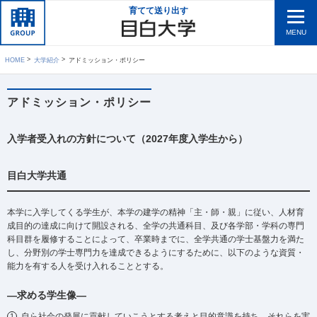
育てて送り出す
MENU
HOME
大学紹介
アドミッション・ポリシー
アドミッション・ポリシー
入学者受入れの方針について（2027年度入学生から）
目白大学共通
本学に入学してくる学生が、本学の建学の精神「主・師・親」に従い、人材育
成目的の達成に向けて開設される、全学の共通科目、及び各学部・学科の専門
科目群を履修することによって、卒業時までに、全学共通の学士基盤力を満た
し、分野別の学士専門力を達成できるようにするために、以下のような資質・
能力を有する人を受け入れることとする。
―求める学生像―
自ら社会の発展に貢献していこうとする考えと目的意識を持ち、それらを実