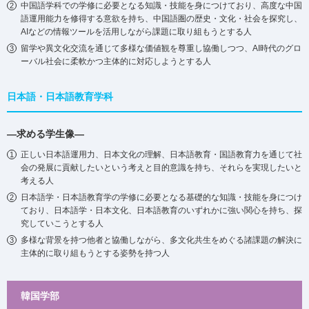
中国語学科での学修に必要となる知識・技能を身につけており、高度な中国
語運用能力を修得する意欲を持ち、中国語圏の歴史・文化・社会を探究し、
AIなどの情報ツールを活用しながら課題に取り組もうとする人
留学や異⽂化交流を通じて多様な価値観を尊重し協働しつつ、AI時代のグロ
ーバル社会に柔軟かつ主体的に対応しようとする⼈
日本語・日本語教育学科
―求める学生像―
正しい日本語運用力、日本文化の理解、日本語教育・国語教育力を通じて社
会の発展に貢献したいという考えと目的意識を持ち、それらを実現したいと
考える人
日本語学・日本語教育学の学修に必要となる基礎的な知識・技能を身につけ
ており、日本語学・日本文化、日本語教育のいずれかに強い関心を持ち、探
究していこうとする人
多様な背景を持つ他者と協働しながら、多文化共生をめぐる諸課題の解決に
主体的に取り組もうとする姿勢を持つ人
韓国学部