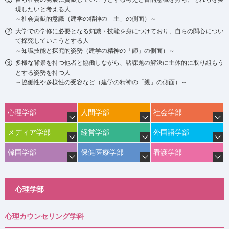
現したいと考える人
～社会貢献的意識（建学の精神の「主」の側面）～
大学での学修に必要となる知識・技能を身につけており、自らの関心につい
て探究していこうとする人
～知識技能と探究的姿勢（建学の精神の「師」の側面）～
多様な背景を持つ他者と協働しながら、諸課題の解決に主体的に取り組もう
とする姿勢を持つ人
～協働性や多様性の受容など（建学の精神の「親」の側面）～
心理学部
人間学部
社会学部
メディア学部
経営学部
外国語学部
韓国学部
保健医療学部
看護学部
心理学部
心理カウンセリング学科