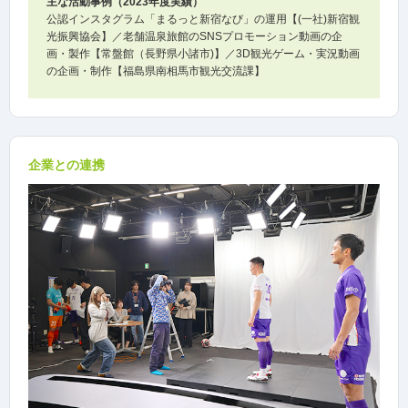
主な活動事例（2023年度実績）
公認インスタグラム「まるっと新宿なび」の運用【(一社)新宿観
光振興協会】／老舗温泉旅館のSNSプロモーション動画の企
画・製作【常盤館（長野県小諸市)】／3D観光ゲーム・実況動画
の企画・制作【福島県南相馬市観光交流課】
企業との連携