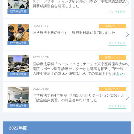
スポーツサポーティング研究部が日本赤十字社救急法救急
員養成講習会を開催しました
理学療法学科
さいたま岩槻
2023.11.17
授業レポート
理学療法学科の学生が、野球肘検診に参加しました
理学療法学科
さいたま岩槻
2023.06.29
授業レポート
理学療法学科「ベーシックセミナー」で東京医科歯科大学
病院スポーツ医学診療センターから講師を招致し"第一線
の理学療法士の臨床と研究"についての講義を行いました
理学療法学科
さいたま岩槻
2023.06.09
授業レポート
理学療法学科4年生が「地域リハビリテーション実習」と
「総合臨床実習」の報告会を行いました
理学療法学科
さいたま岩槻
2022年度