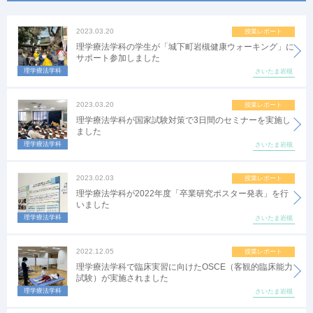
2023.03.20
授業レポート
理学療法学科の学生が「城下町岩槻健康ウォーキング」に
サポート参加しました
理学療法学科
さいたま岩槻
2023.03.20
授業レポート
理学療法学科が国家試験対策で3日間のセミナーを実施し
ました
理学療法学科
さいたま岩槻
2023.02.03
授業レポート
理学療法学科が2022年度「卒業研究ポスター発表」を行
いました
理学療法学科
さいたま岩槻
2022.12.05
授業レポート
理学療法学科で臨床実習に向けたOSCE（客観的臨床能力
試験）が実施されました
理学療法学科
さいたま岩槻