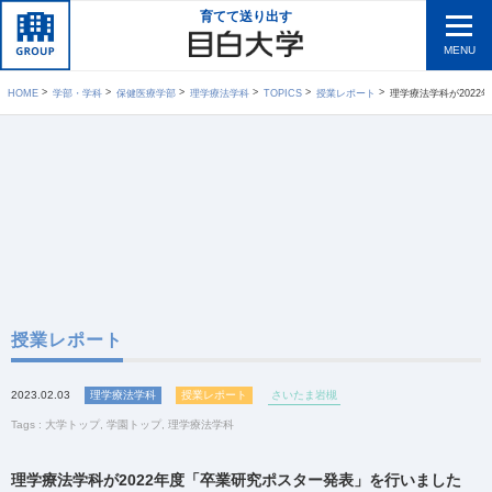
育てて送り出す
MENU
HOME
学部・学科
保健医療学部
理学療法学科
TOPICS
授業レポート
理学療法学科が202
授業レポート
2023.02.03
理学療法学科
授業レポート
さいたま岩槻
Tags :
大学トップ
,
学園トップ
,
理学療法学科
理学療法学科が2022年度「卒業研究ポスター発表」を行いました