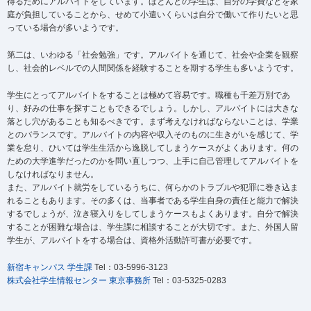
得るためにアルバイトをしています。ほとんどの学生は、自分の学費などを家
庭が負担していることから、せめて小遣いくらいは自分で働いて作りたいと思
っている場合が多いようです。
第二は、いわゆる「社会勉強」です。アルバイトを通じて、社会や企業を観察
し、社会的レベルでの人間関係を経験することを期する学生も多いようです。
学生にとってアルバイトをすることは極めて容易です。職種も千差万別であ
り、好みの仕事を探すこともできるでしょう。しかし、アルバイトには大きな
落とし穴があることも知るべきです。まず考えなければならないことは、学業
とのバランスです。アルバイトの内容や収入そのものに生きがいを感じて、学
業を怠り、ひいては学生生活から逸脱してしまうケースがよくあります。何の
ための大学進学だったのかを問い直しつつ、上手に自己管理してアルバイトを
しなければなりません。
また、アルバイト就労をしているうちに、何らかのトラブルや犯罪に巻き込ま
れることもあります。その多くは、当事者である学生自身の責任と能力で解決
するでしょうが、泣き寝入りをしてしまうケースもよくあります。自分で解決
することが困難な場合は、学生課に相談することが大切です。また、外国人留
学生が、アルバイトをする場合は、資格外活動許可書が必要です。
新宿キャンパス 学生課
Tel：03-5996-3123
株式会社学生情報センター 東京事務所
Tel：03-5325-0283