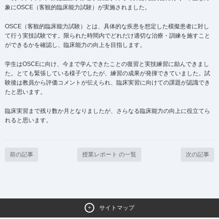
象にOSCE（客観的臨床能力試験）が実施されました。
OSCE（客観的臨床能力試験）とは、具体的な疾患を想定した模擬患者に対し
て行う実技試験です。限られた時間内でどれだけ適切な治療・訓練を施すこと
ができるかを確認し、臨床能力の向上を目指します。
学生はOSCEに向け、今まで学んできたことの復習と実技練習に励んできまし
た。とても緊張している様子でしたが、練習の成果が発揮できていました。試
験後は教員から評価コメントが伝えられ、臨床実習に向けての課題が認識でき
たと思います。
臨床実習まで残り数か月となりましたが、さらなる臨床能力の向上に役立てら
れると思います。
前の記事
授業レポート の一覧
次の記事
サイトマップ