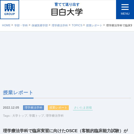
育てて送り出す
MENU
HOME
学部・学科
保健医療学部
理学療法学科
TOPICS
授業レポート
理学療法学科で臨床実習に
授業レポート
2022.12.05
理学療法学科
授業レポート
さいたま岩槻
Tags :
大学トップ
,
学園トップ
,
理学療法学科
理学療法学科で臨床実習に向けたOSCE（客観的臨床能力試験）が