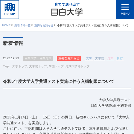
育てて送り出す
MENU
HOME
新着情報一覧
重要なお知らせ
令和5年度大学入学共通テスト実施に伴う入構制限について
新着情報
2022.12.23
目白大学・目白短大
重要なお知らせ
大学
大学院
短大
新宿
Tags :
大学トップ
,
大学院トップ
,
学園トップ
,
短期大学部トップ
令和5年度大学入学共通テスト実施に伴う入構制限について
大学入学共通テスト
目白大学試験場 実施本部
2023年1月14日（土）、15日（日）の両日、新宿キャンパスにおいて「大学入
学共通テスト」を実施します。
これに伴い、下記期間は大学入学共通テスト受験者、本学教職員および心理カ