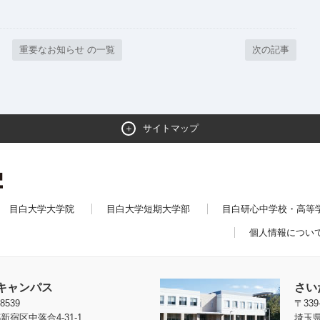
重要なお知らせ の一覧
次の記事
サイトマップ
目白大学大学院
目白大学短期大学部
目白研心中学校・高等
個人情報につい
キャンパス
さい
8539
〒339
新宿区中落合4-31-1
埼玉県