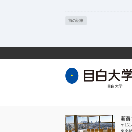
前の記事
目白大学
新宿
〒161-
東京都