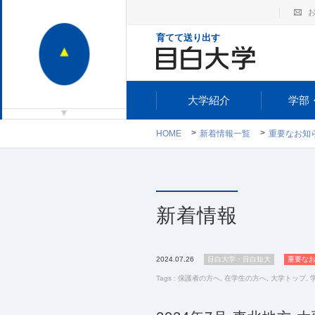
育てて送り出す
大学紹介
学部
HOME
新着情報一覧
重要なお知
新着情報
2024.07.26
目白大学・目白短大
重要な
Tags :
保護者の方へ
,
在学生の方へ
,
大学トップ
,