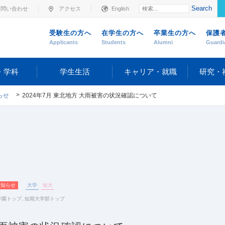
Search
お問い合わせ
アクセス
English
受験生の方へ
在学生の方へ
卒業生の方へ
保護
Applicants
Students
Alumni
Guardi
・学科
学生生活
キャリア・就職
研究・
らせ
2024年7月 東北地方 大雨被害の状況確認について
お知らせ
大学
短大
学園トップ
,
短期大学部トップ