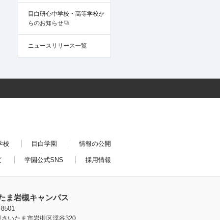
目白研心中学校・高等学校か
らのお知らせ
ニュースリリース一覧
学校
目白学園
情報の公開
て
学園公式SNS
採用情報
たま岩槻キャンパス
-8501
さいたま市岩槻区浮谷320