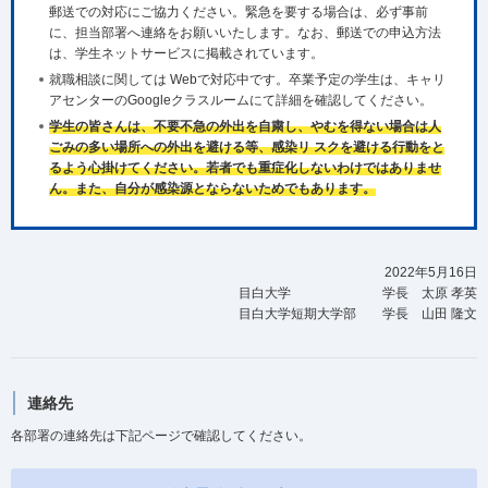
郵送での対応にご協力ください。緊急を要する場合は、必ず事前
に、担当部署へ連絡をお願いいたします。なお、郵送での申込方法
は、学生ネットサービスに掲載されています。
就職相談に関しては Webで対応中です。卒業予定の学生は、キャリ
アセンターのGoogleクラスルームにて詳細を確認してください。
学生の皆さんは、不要不急の外出を自粛し、やむを得ない場合は人
ごみの多い場所への外出を避ける等、感染リ スクを避ける行動をと
るよう心掛けてください。若者でも重症化しないわけではありませ
ん。また、自分が感染源とならないためでもあります。
2022年5月16日
目白大学 学長 太原 孝英
目白大学短期大学部 学長 山田 隆文
連絡先
各部署の連絡先は下記ページで確認してください。