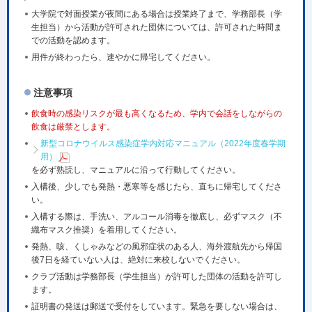
大学院で対面授業が夜間にある場合は授業終了まで、学務部⻑（学
⽣担当）から活動が許可された団体については、許可された時間ま
での活動を認めます。
用件が終わったら、速やかに帰宅してください。
注意事項
飲食時の感染リスクが最も高くなるため、学内で会話をしながらの
飲食は厳禁とします。
新型コロナウイルス感染症学内対応マニュアル（2022年度春学期
用）
を必ず熟読し、マニュアルに沿って行動してください。
入構後、少しでも発熱・悪寒等を感じたら、直ちに帰宅してくださ
い。
入構する際は、手洗い、アルコール消毒を徹底し、必ずマスク（不
織布マスク推奨）を着用してください。
発熱、咳、くしゃみなどの風邪症状のある人、海外渡航先から帰国
後7日を経ていない人は、絶対に来校しないでください。
クラブ活動は学務部長（学生担当）が許可した団体の活動を許可し
ます。
証明書の発送は郵送で受付をしています。緊急を要しない場合は、