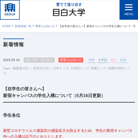
育てて送り出す
MENU
HOME
新着情報一覧
重要なお知らせ
【在学生の皆さんへ】新宿キャンパスの学生入構について（5月16日
新着情報
2022.05.16
目白大学・目白短大
重要なお知らせ
大学
大学院
短大
新宿
Tags :
保護者の方へ
,
在学生の方へ
,
大学トップ
,
大学院トップ
,
学園トップ
,
短期大学部トッ
プ
【在学生の皆さんへ】
新宿キャンパスの学生入構について（5月16日更新）
学生各位
新型コロナウイルス感染症の感染拡大を防止するため、学生の新宿キャンパス
内への入構は以下のとおりとします。