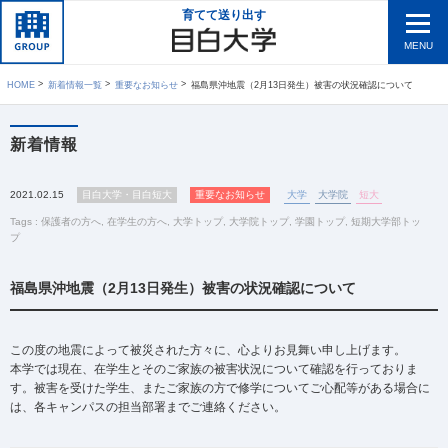
育てて送り出す
MENU
HOME
新着情報一覧
重要なお知らせ
福島県沖地震（2月13日発生）被害の状況確認について
新着情報
2021.02.15
目白大学・目白短大
重要なお知らせ
大学
大学院
短大
Tags :
保護者の方へ
,
在学生の方へ
,
大学トップ
,
大学院トップ
,
学園トップ
,
短期大学部トッ
プ
福島県沖地震（2月13日発生）被害の状況確認について
この度の地震によって被災された方々に、心よりお見舞い申し上げます。
本学では現在、在学生とそのご家族の被害状況について確認を行っておりま
す。被害を受けた学生、またご家族の方で修学についてご心配等がある場合に
は、各キャンパスの担当部署までご連絡ください。