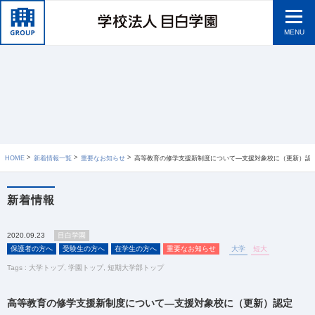
MENU
HOME
新着情報一覧
重要なお知らせ
高等教育の修学支援新制度について―支援対象校に（更新）認
新着情報
2020.09.23
目白学園
保護者の方へ
受験生の方へ
在学生の方へ
重要なお知らせ
大学
短大
Tags :
大学トップ
,
学園トップ
,
短期大学部トップ
高等教育の修学支援新制度について―支援対象校に（更新）認定