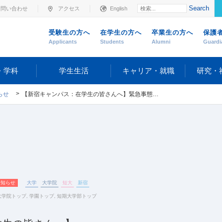
Search
お問い合わせ
アクセス
English
受験生の方へ
在学生の方へ
卒業生の方へ
保護
Applicants
Students
Alumni
Guardi
・学科
学生生活
キャリア・就職
研究・
らせ
【新宿キャンパス：在学生の皆さんへ】緊急事態宣言解除への対応について（10月1日更新）
お知らせ
大学
大学院
短大
新宿
大学院トップ
,
学園トップ
,
短期大学部トップ