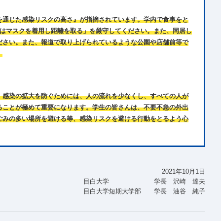
を通じた感染リスクの高さ』が指摘されています。学内で食事をと
時はマスクを着用し距離を取る」を厳守してください。また、同居し
ださい。また、報道で取り上げられているような公園や店舗前等で
。
、感染の拡大を防ぐためには、人の流れを少なくし、すべての人が
ることが極めて重要になります。学生の皆さんは、不要不急の外出
ごみの多い場所を避ける等、感染リスクを避ける行動をとるよう心
2021年10月1日
目白大学 学長 沢崎 達夫
目白大学短期大学部 学長 油谷 純子