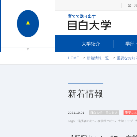
育てて送り出す
大学紹介
学部
HOME
新着情報一覧
重要なお知
新着情報
2021.10.01
目白大学・目白短大
重要な
Tags :
保護者の方へ
,
在学生の方へ
,
大学トップ
,