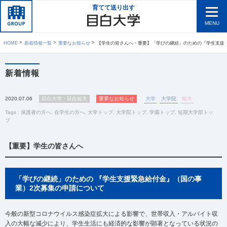
育てて送り出す
MENU
HOME
新着情報一覧
重要なお知らせ
【学生の皆さんへ・重要】「学びの継続」のための『学生支援緊急給付金』（国の事業）2次募集の申請
新着情報
2020.07.06
目白大学・目白短大
重要なお知らせ
大学
大学院
短大
Tags :
保護者の方へ
,
在学生の方へ
,
大学トップ
,
大学院トップ
,
学園トップ
,
短期大学部トッ
プ
【重要】学生の皆さんへ
「学びの継続」のための
『学生支援緊急給付金』（国の事
業）2次募集の申請について
今般の新型コロナウイルス感染症拡大による影響で、世帯収入・アルバイト収
入の大幅な減少により、学生生活にも経済的な影響が顕著となっている状況の