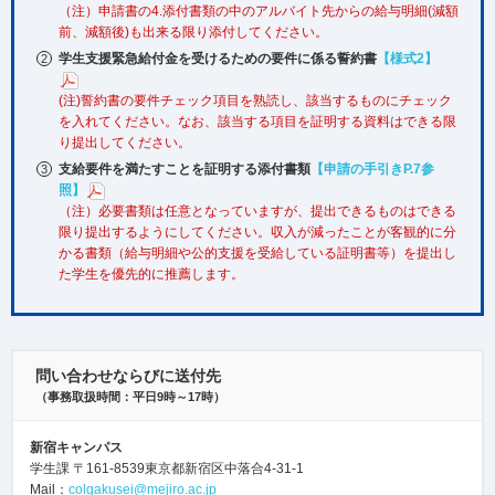
（注）申請書の4.添付書類の中のアルバイト先からの給与明細(減額
前、減額後)も出来る限り添付してください。
学生支援緊急給付金を受けるための要件に係る誓約書
【様式2】
(注)誓約書の要件チェック項目を熟読し、該当するものにチェック
を入れてください。なお、該当する項目を証明する資料はできる限
り提出してください。
支給要件を満たすことを証明する添付書類
【申請の手引きP.7参
照】
（注）必要書類は任意となっていますが、提出できるものはできる
限り提出するようにしてください。収入が減ったことが客観的に分
かる書類（給与明細や公的支援を受給している証明書等）を提出し
た学生を優先的に推薦します。
問い合わせならびに送付先
（事務取扱時間：平日9時～17時）
新宿キャンパス
学生課 〒161-8539東京都新宿区中落合4-31-1
Mail：
colgakusei@mejiro.ac.jp