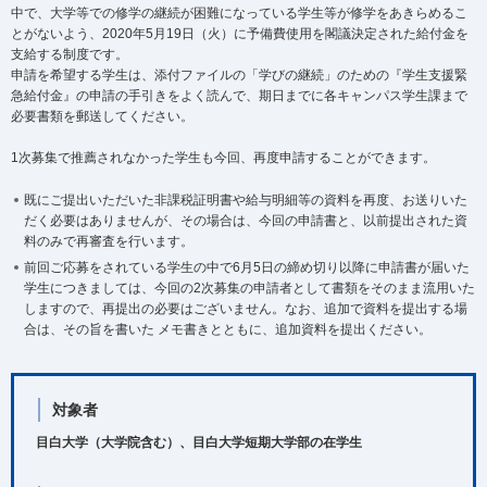
中で、大学等での修学の継続が困難になっている学生等が修学をあきらめるこ
とがないよう、2020年5月19日（火）に予備費使用を閣議決定された給付金を
支給する制度です。
申請を希望する学生は、添付ファイルの「学びの継続」のための『学生支援緊
急給付金』の申請の手引きをよく読んで、期日までに各キャンパス学生課まで
必要書類を郵送してください。
1次募集で推薦されなかった学生も今回、再度申請することができます。
既にご提出いただいた非課税証明書や給与明細等の資料を再度、お送りいた
だく必要はありませんが、その場合は、今回の申請書と、以前提出された資
料のみで再審査を行います。
前回ご応募をされている学生の中で6月5日の締め切り以降に申請書が届いた
学生につきましては、今回の2次募集の申請者として書類をそのまま流用いた
しますので、再提出の必要はございません。なお、追加で資料を提出する場
合は、その旨を書いた メモ書きとともに、追加資料を提出ください。
対象者
目白大学（大学院含む）、目白大学短期大学部の在学生