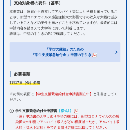
支給対象者の要件（基準）
本事業は、家庭から自立してアルバイト等により学費を賄っているこ
とや、新型コロナウイルス感染症拡大の影響でその収入が大幅に減少
していることなどの要件を満たすことを求めていますが、最終的には
申請内容を踏まえて大学等において判断 します。
詳細は、申請の手引きのP.5で確認してください。
「学びの継続」のための
『学生支援緊急給付金 』申請の手引き
必要書類
7月17日（金）必着
※封筒の表面に
【学生支援緊急給付金申請書類在中】
と朱書きしてく
ださい。
学生支援緊急給付金申請書
【様式1】
（注）申請書の3.申し送り事項の欄には、新型コロナウイルスの感
染拡大の影響でアルバイト収入がどの程度減ったか、アルバイト収
入額（収入予定額）をできる限り詳細に記載してください。