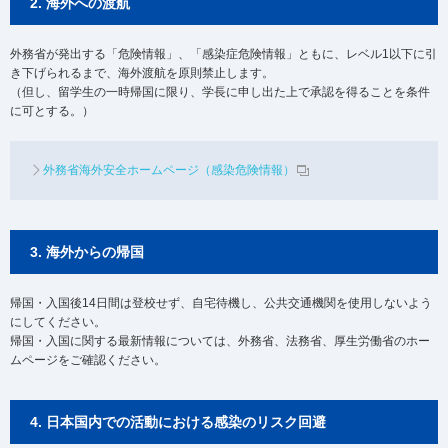
2. 海外への渡航
外務省が発出する「危険情報」、「感染症危険情報」ともに、レベル1以下に引
き下げられるまで、海外渡航を原則禁止します。
（但し、留学生の一時帰国に限り、学長に申し出た上で承認を得ることを条件
に可とする。）
外務省海外安全ホームページ（感染危険情報）
3. 海外からの帰国
帰国・入国後14日間は登校せず、自宅待機し、公共交通機関を使用しないよう
にしてください。
帰国・入国に関する最新情報については、外務省、法務省、厚生労働省のホー
ムページをご確認ください。
4. 日本国内での活動における感染のリスク回避