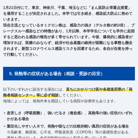
1月21日付にて、東京、神奈川、千葉、埼玉などに「まん延防止等重点措置」
を適用することが決定されました。本学では引き続き、感染拡大防止に努めて
いきます。
現在主流となっているオミクロン株は、感染力の強さ（デルタ株の約3倍）、ブ
レークスルー感染などの特徴があり、1月以降、本学学生についても学外に起因
すると思われる感染の報告が多く寄せられています。今後、爆発的に感染者が
増加すれば、医療のみならず、経済や社会基盤の維持が困難になる事態も懸念
されます。新型コロナウイルス感染リスクを回避するため、各自が自覚を持っ
て行動してください。
5. 発熱等の症状がある場合（相談・受診の目安）
以下のいずれかに該当する場合には、
直ちにかかりつけ医や各都道府県の「発
熱者相談センター」等に必ず相談
してください。
地域によっては、発熱外来を開設している病院や診療所もあります。
息苦しさ（呼吸困難）、強いだるさ（倦怠感）、高熱等の強い症状のいずれ
かがある場合
重症化しやすい人※で、発熱や咳などの比較的軽い風邪の症状がある場合
※高齢者、糖尿病、心不全、呼吸器疾患（COPD等）等の基礎疾患がある、