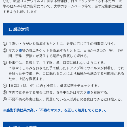
なお、新型コロナウイルスに関する情報は、日々アップデートされるため、大
学の動きや今後の指示について、大学のホームページ等で、必ず定期的に確認
するようお願いします
1. 感染対策
手洗い・うがいを徹底するとともに、必要に応じて手の消毒等も行う。
マスク
※
等の咳エチケットを徹底するとともに、日頃から3つの「密」（密
閉、密集、密接）が発生する場所を徹底して避ける。
外出中は、意識して、手で眼、鼻、口等に触れないようにする。
＊咳やくしゃみをおさえた手で触ったドアノブ等にウイルスが付着し、それ
を触った手で眼、鼻、口に触れることにより粘膜から感染する可能性がある
ため、上記を徹底する。
1日2回（朝、夕）に必ず検温し、健康状態をチェックする。
学内で食事をする場合は黙食、食事中以外はマスク
※
を着用する。
不要不急の外出は控え、同居している人以外との会食はできるだけ控える。
※感染予防効果の高い「不織布マスク」を正しく着用してください。