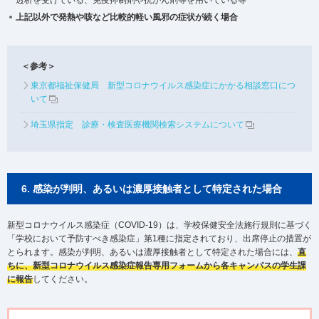
透析を受けている、免疫抑制剤や抗がん剤等を用いている等
上記以外で発熱や咳など比較的軽い風邪の症状が続く場合
＜参考＞
東京都福祉保健局 新型コロナウイルス感染症にかかる相談窓口につ
いて
埼玉県指定 診療・検査医療機関検索システムについて
6. 感染が判明、あるいは濃厚接触者として特定された場合
新型コロナウイルス感染症（COVID-19）は、学校保健安全法施行規則に基づく
「学校において予防すべき感染症」第1種に指定されており、出席停止の措置が
とられます。感染が判明、あるいは濃厚接触者として特定された場合には、
直
ちに、新型コロナウイルス感染症報告専用フォームから各キャンパスの学生課
に報告
してください。