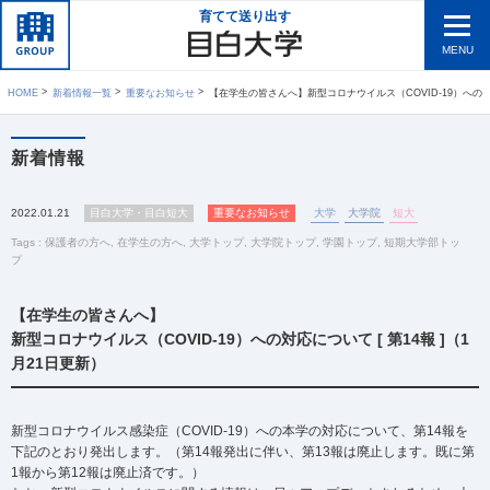
育てて送り出す
MENU
HOME
新着情報一覧
重要なお知らせ
【在学生の皆さんへ】新型コロナウイルス（COVID-19）への対応について [ 第14報 ]（1月21
新着情報
2022.01.21
目白大学・目白短大
重要なお知らせ
大学
大学院
短大
Tags :
保護者の方へ
,
在学生の方へ
,
大学トップ
,
大学院トップ
,
学園トップ
,
短期大学部トッ
プ
【在学生の皆さんへ】
新型コロナウイルス（COVID-19）への対応について [ 第14報 ]（1
月21日更新）
新型コロナウイルス感染症（COVID-19）への本学の対応について、第14報を
下記のとおり発出します。（第14報発出に伴い、第13報は廃止します。既に第
1報から第12報は廃止済です。）