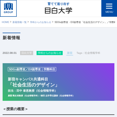
育てて送り出す
MENU
HOME
新着情報一覧
学科からのお知らせ
SDGs副専攻・DX副専攻「社会生活のデザイン」／学際科目（田中 泰恵教授：社
新着情報
2022.08.01
目白大学
学科からのお知らせ
新宿
Tags :
社会情報学科
SDGs副専攻／DX副専攻｜学際科目
新宿キャンパス共通科目
「社会生活のデザイン」
担当：田中 泰恵教授（社会情報学科）
廣重 剛史准教授（社会情報学科）/ 柳田 志学専任講師（社会情報学科）
＜授業の概要＞