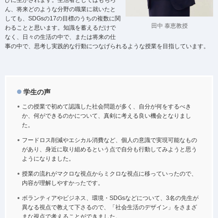
びに生かされます。生活者としてはもちろ
ん、将来どのような分野の職業に就いたと
しても、SDGsの17の目標のうちの複数に関
田中 泰恵教授
わることと思います。知識を蓄えるだけで
なく、日々の生活の中で、または将来の仕
事の中で、思考し実践的な行動につなげられるような授業を目指しています。
学生の声
この授業で初めて認識した社会問題が多く、自分が何をするべき
か、何ができるのかについて、真剣に考える良い機会となりまし
た。
フードロス削減やエシカル消費など、個人の意識で実現可能なもの
があり、身近に取り組めるという点で自分も行動してみようと思う
ようになりました。
授業の流れがマクロな視点からミクロな視点に移っていったので、
内容が理解しやすかったです。
ボランティアやビジネス、環境・SDGsなどについて、3名の先生が
異なる視点で教えて下さるので、「社会生活のデザイン」をさまざ
まな視点で考えることができました。