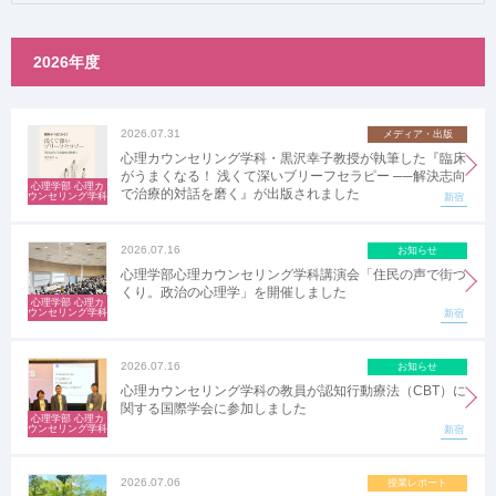
2026年度
2026.07.31
メディア・出版
心理カウンセリング学科・黒沢幸子教授が執筆した『臨床
がうまくなる！ 浅くて深いブリーフセラピー ──解決志向
心理学部 心理カ
で治療的対話を磨く』が出版されました
ウンセリング学科
新宿
2026.07.16
お知らせ
心理学部心理カウンセリング学科講演会「住民の声で街づ
くり。政治の心理学」を開催しました
心理学部 心理カ
ウンセリング学科
新宿
2026.07.16
お知らせ
心理カウンセリング学科の教員が認知行動療法（CBT）に
関する国際学会に参加しました
心理学部 心理カ
ウンセリング学科
新宿
2026.07.06
授業レポート