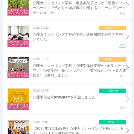
心理カウンセリング学科・倉盛美穂子ゼミが「羽根木プレ
ーパーク」で子どもの遊び環境に関するフィールドワーク
心理学部 心理カ
を行いました
ウンセリング学科
新宿
2026.06.23
授業レポート
心理カウンセリング学科の学生が医療機関で心理実習を行
いました
心理学部 心理カ
ウンセリング学科
新宿
2026.06.12
授業レポート
心理カウンセリング学科「心理学体験実習A（ボランティ
ア）」受講生が「楽しいつどい」（知的障がい児・者の運
心理学部 心理カ
動会）に参加しました
ウンセリング学科
新宿
2026.06.05
お知らせ
心理学部公式Instagramを開設しました
心理学部 心理カ
ウンセリング学科
新宿
2026.05.07
お知らせ
【2025年度活動報告】心理カウンセリング学科における
オレンジリボン運動の取組み