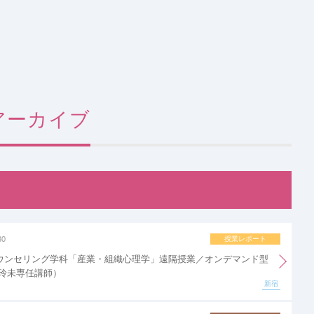
別アーカイブ
30
授業レポート
ウンセリング学科「産業・組織心理学」遠隔授業／オンデマンド型
 玲未専任講師）
新宿