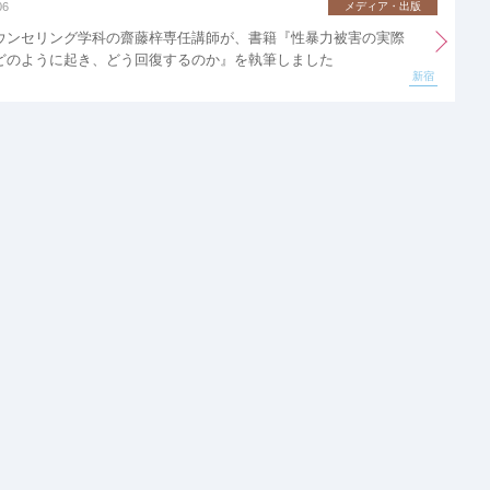
06
メディア・出版
ウンセリング学科の齋藤梓専任講師が、書籍『性暴力被害の実際
どのように起き、どう回復するのか』を執筆しました
新宿