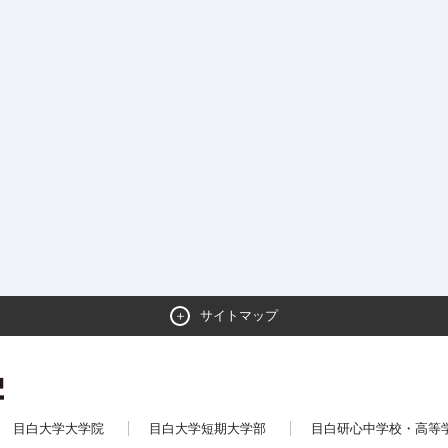
サイトマップ
目白大学大学院
目白大学短期大学部
目白研心中学校・高等