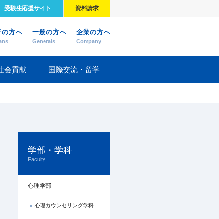
受験生応援サイト
資料請求
者の方へ
一般の方へ
企業の方へ
ans
Generals
Company
社会貢献
国際交流・留学
学部・学科
Faculty
心理学部
心理カウンセリング学科