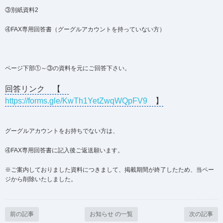
③別紙資料2
④FAX専用回答書（グーグルアカウントを持っていない方）
ページ下部①～③の資料を元にご回答下さい。
回答リンク 【
https://forms.gle/KwTh1YetZwqWQpFV9
】
グーグルアカウントをお持ちでない方は、
④FAX専用回答書に記入後ご返送願います。
※ご案内しておりました資料につきまして、掲載期間が終了したため、当ペー
ジから削除いたしました。
前の記事
お知らせ の一覧
次の記事