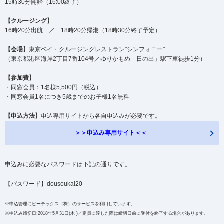
15時30分開始（16:00終了）
【クルージング】
16時20分出航 ／ 18時20分帰港（18時30分終了予定）
【会場】
東京ベイ・クルージングレストラン"シンフォニー"
（東京都港区海岸2丁目7番104号／ゆりかもめ「日の出」駅下車徒歩1分）
【参加費】
・同窓会員：1名様5,500円（税込）
・同窓会員1名につき5歳までのお子様1名無料
【申込方法】
申込専用サイトから各自申込みが必要です。
＞＞申込み専用サイト＜＜
申込みに必要なパスワードは下記の通りです。
【パスワード】dousoukai20
※申込管理にピーテックス（株）のサービスを利用しています。
※申込み締切日:2018年5月31日(木 )／
定員に達した際は締切日前に受付を終了する場合があります。