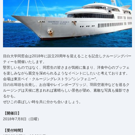
目白大学同窓会は2018年に設立20周年を迎えることを記念しクルージングパー
ティーを開催いたします。
堅苦しいものではなく、同窓生の皆さまが気軽に集まり、洋食中心のブッフェ
を楽しみながら親交を深められるようなイベントにしたいと考えております。
会場は東京ベイ・クルージングレストラン"シンフォニー"。
日の出埠頭を出発し、お台場やレインボーブリッジ、羽田空港沖などを巡るク
ルージングは天候に恵まれれば素晴らしい景色が望め、素敵な写真も撮影でき
るかも。
ぜひこの喜ばしい時を共に分かち合いましょう。
【開催日】
2018年7月8日（日曜）
【受付時間】