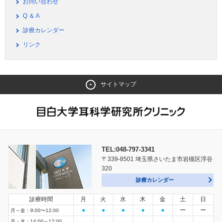
お問い合わせ
Q ＆ A
診療カレンダー
リンク
サイトマップ
TEL:048-797-3341
〒339-8501 埼玉県さいたま市岩槻区浮谷
320
診療カレンダー
診療時間
月
火
水
木
金
土
日
●
●
●
●
●
ー
ー
月～金：9:00〜12:00
月・水：14:00～17:00