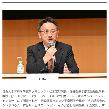
目白大学耳科学研究所クリニック・伏木宏彰院長（保健医療学部言語聴覚学科
教授）は、 10月25日（水）～27日（金）に朱鷺メッセ（新潟コンベンション
センター）にて開催された、第82回日本めまい平衡医学会総会・学術講演会の
シンポジウム「前庭リハビリテーション：その実際と治療効果」に登壇し、前