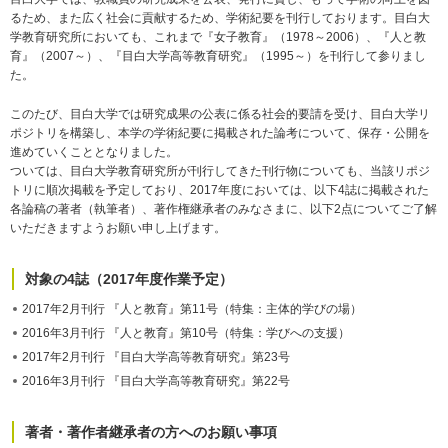
るため、また広く社会に貢献するため、学術紀要を刊行しております。目白大
学教育研究所においても、これまで『女子教育』（1978～2006）、『人と教
育』（2007～）、『目白大学高等教育研究』（1995～）を刊行して参りまし
た。
このたび、目白大学では研究成果の公表に係る社会的要請を受け、目白大学リ
ポジトリを構築し、本学の学術紀要に掲載された論考について、保存・公開を
進めていくこととなりました。
ついては、目白大学教育研究所が刊行してきた刊行物についても、当該リポジ
トリに順次掲載を予定しており、2017年度においては、以下4誌に掲載された
各論稿の著者（執筆者）、著作権継承者のみなさまに、以下2点についてご了解
いただきますようお願い申し上げます。
対象の4誌（2017年度作業予定）
2017年2月刊行 『人と教育』第11号（特集：主体的学びの場）
2016年3月刊行 『人と教育』第10号（特集：学びへの支援）
2017年2月刊行 『目白大学高等教育研究』第23号
2016年3月刊行 『目白大学高等教育研究』第22号
著者・著作者継承者の方へのお願い事項