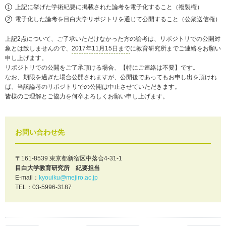
上記に挙げた学術紀要に掲載された論考を電子化すること（複製権）
電子化した論考を目白大学リポジトリを通じて公開すること（公衆送信権）
上記2点について、ご了承いただけなかった方の論考は、リポジトリでの公開対
象とは致しませんので、
2017年11月15日まで
に教育研究所までご連絡をお願い
申し上げます。
リポジトリでの公開をご了承頂ける場合、【特にご連絡は不要】です。
なお、期限を過ぎた場合公開されますが、公開後であってもお申し出を頂けれ
ば、当該論考のリポジトリでの公開は中止させていただきます。
皆様のご理解とご協力を何卒よろしくお願い申し上げます。
お問い合わせ先
〒161-8539 東京都新宿区中落合4-31-1
目白大学教育研究所 紀要担当
E-mail：
kyouiku@mejiro.ac.jp
TEL：03-5996-3187