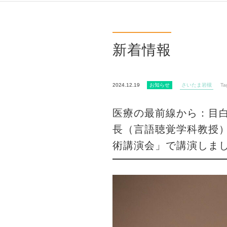
新着情報
2024.12.19
お知らせ
さいたま岩槻
Ta
医療の最前線から：目
長（言語聴覚学科教授）
術講演会」で講演しま