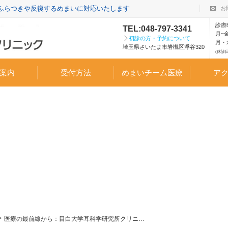
・ふらつきや反復するめまいに対応いたします
お
診療
TEL:048-797-3341
月~金
初診の方・予約について
月・水
埼玉県さいたま市岩槻区浮谷320
(休診日
案内
受付方法
めまいチーム医療
ア
医療の最前線から：目白大学耳科学研究所クリニックの伏木宏彰院長（言語聴覚学科教授）が「第83回日本めまい平衡医学会総会・学術講演会」で講演しました