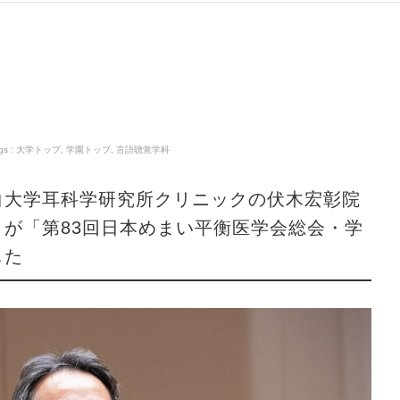
gs :
大学トップ
,
学園トップ
,
言語聴覚学科
白大学耳科学研究所クリニックの伏木宏彰院
が「第83回日本めまい平衡医学会総会・学
した