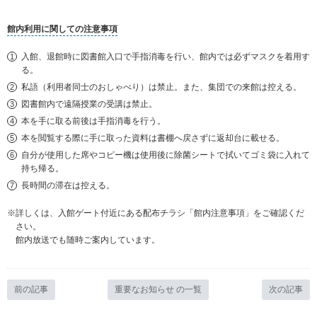
館内利用に関しての注意事項
入館、退館時に図書館入口で手指消毒を行い、館内では必ずマスクを着用す
る。
私語（利用者同士のおしゃべり）は禁止。また、集団での来館は控える。
図書館内で遠隔授業の受講は禁止。
本を手に取る前後は手指消毒を行う。
本を閲覧する際に手に取った資料は書棚へ戻さずに返却台に載せる。
自分が使用した席やコピー機は使用後に除菌シートで拭いてゴミ袋に入れて
持ち帰る。
長時間の滞在は控える。
※詳しくは、入館ゲート付近にある配布チラシ「館内注意事項」をご確認くだ
さい。
館内放送でも随時ご案内しています。
前の記事
重要なお知らせ の一覧
次の記事