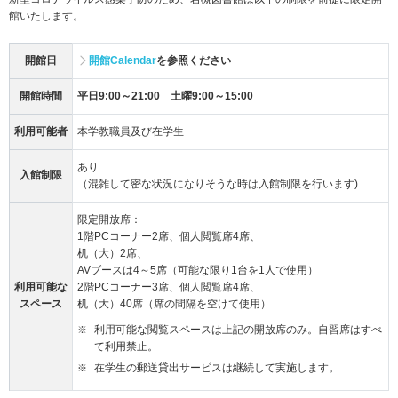
館いたします。
開館日
開館Calendar
を参照ください
開館時間
平日9:00～21:00 土曜9:00～15:00
利用可能者
本学教職員及び在学生
あり
入館制限
（混雑して密な状況になりそうな時は入館制限を行います)
限定開放席：
1階PCコーナー2席、個人閲覧席4席、
机（大）2席、
AVブースは4～5席（可能な限り1台を1人で使用）
利用可能な
2階PCコーナー3席、個人閲覧席4席、
スペース
机（大）40席（席の間隔を空けて使用）
利用可能な閲覧スペースは上記の開放席のみ。自習席はすべ
て利用禁止。
在学生の郵送貸出サービスは継続して実施します。