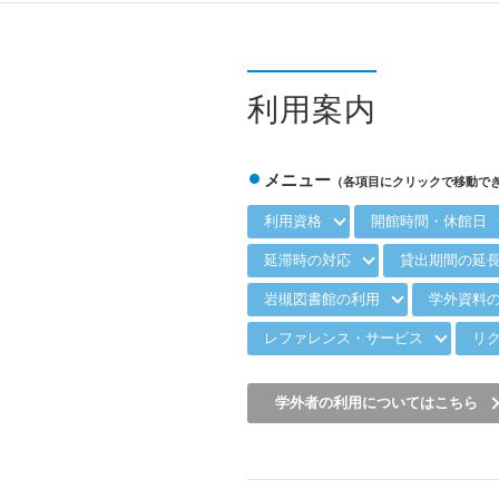
利用案内
メニュー
（各項目にクリックで移動で
利用資格
開館時間・休館日
延滞時の対応
貸出期間の延
岩槻図書館の利用
学外資料の
レファレンス・サービス
リ
学外者の利用
についてはこちら