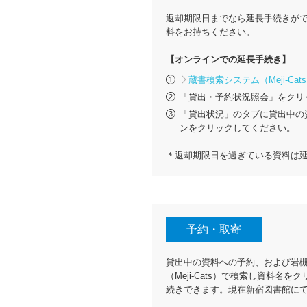
返却期限日までなら延長手続きが
料をお持ちください。
【オンラインでの延長手続き】
蔵書検索システム（Meji-Cat
「貸出・予約状況照会」をクリ
「貸出状況」のタブに貸出中の
ンをクリックしてください。
＊返却期限日を過ぎている資料は
予約・取寄
貸出中の資料への予約、および岩
（Meji-Cats）で検索し資料
続きできます。現在新宿図書館に