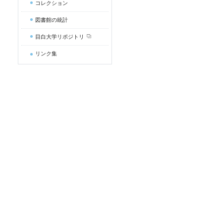
コレクション
図書館の統計
目白大学リポジトリ
リンク集