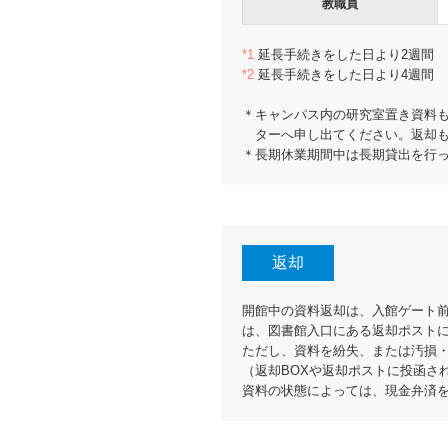
教職員
*1
延長手続きをした日より2週間
*2
延長手続きをした日より4週間
＊キャンパス内の研究室置き資料
ターへ申し出てください。返却
＊長期休業期間中は長期貸出を行
返却
開館中の資料返却は、入館ゲート前
は、図書館入口にある返却ポスト
ただし、資料を紛失、または汚損
（返却BOXや返却ポストに投函さ
資料の状態によっては、現金弁済