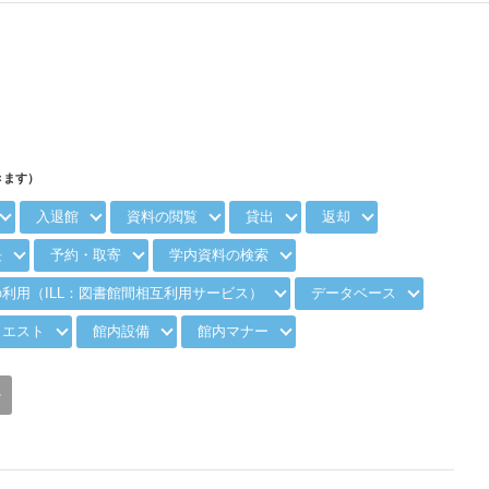
きます）
入退館
資料の閲覧
貸出
返却
長
予約・取寄
学内資料の検索
利用（ILL：図書館間相互利用サービス）
データベース
クエスト
館内設備
館内マナー