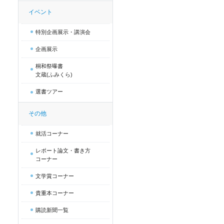
イベント
特別企画展示・講演会
企画展示
桐和祭曝書
文蔵(ふみくら)
選書ツアー
その他
就活コーナー
レポート論文・書き方
コーナー
文学賞コーナー
貴重本コーナー
購読新聞一覧