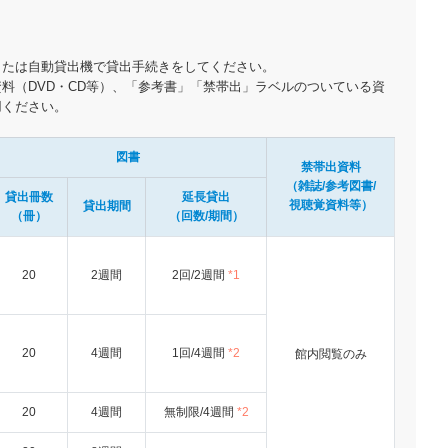
または自動貸出機で貸出手続きをしてください。
料（DVD・CD等）、「参考書」「禁帯出」ラベルのついている資
用ください。
図書
禁帯出資料
（雑誌/参考図書/
貸出冊数
延長貸出
視聴覚資料等）
貸出期間
（冊）
（回数/期間）
20
2週間
2回/2週間
*1
20
4週間
1回/4週間
*2
館内閲覧のみ
20
4週間
無制限/4週間
*2